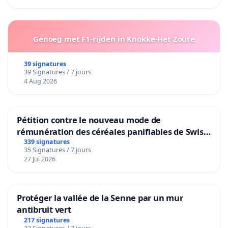
Genoeg met F1-rijden in Knokke-Het Zoute
39 signatures
39 Signatures / 7 jours
4 Aug 2026
Pétition contre le nouveau mode de
rémunération des céréales panifiables de Swiss
granum basé sur la teneur en protéines
339 signatures
35 Signatures / 7 jours
27 Jul 2026
Protéger la vallée de la Senne par un mur
antibruit vert
217 signatures