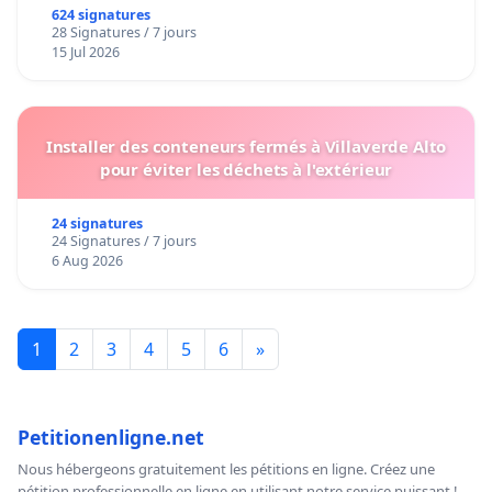
624 signatures
28 Signatures / 7 jours
15 Jul 2026
Installer des conteneurs fermés à Villaverde Alto
pour éviter les déchets à l'extérieur
24 signatures
24 Signatures / 7 jours
6 Aug 2026
1
2
3
4
5
6
»
Petitionenligne.net
Nous hébergeons gratuitement les pétitions en ligne. Créez une
pétition professionnelle en ligne en utilisant notre service puissant !