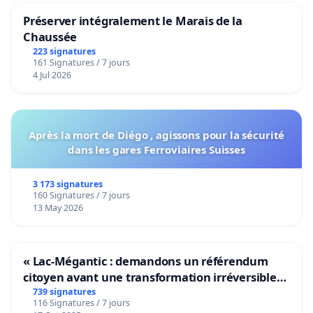
Préserver intégralement le Marais de la
Chaussée
223 signatures
161 Signatures / 7 jours
4 Jul 2026
Après la mort de Diégo , agissons pour la sécurité
dans les gares Ferroviaires Suisses
3 173 signatures
160 Signatures / 7 jours
13 May 2026
« Lac-Mégantic : demandons un référendum
citoyen avant une transformation irréversible
de notre territoire »
739 signatures
116 Signatures / 7 jours