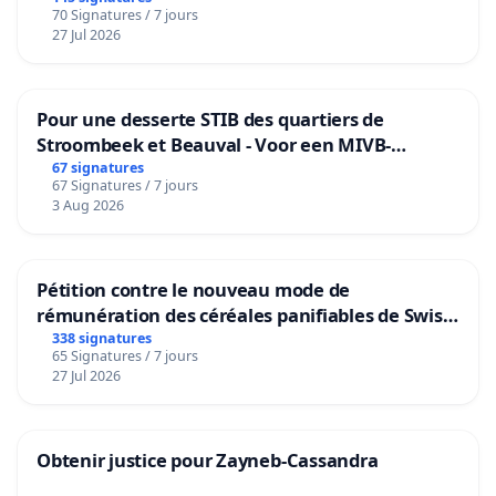
70 Signatures / 7 jours
27 Jul 2026
Pour une desserte STIB des quartiers de
Stroombeek et Beauval - Voor een MIVB-
bediening van de wijken Strombeek en Het
67 signatures
67 Signatures / 7 jours
Voor
3 Aug 2026
Pétition contre le nouveau mode de
rémunération des céréales panifiables de Swiss
granum basé sur la teneur en protéines
338 signatures
65 Signatures / 7 jours
27 Jul 2026
Obtenir justice pour Zayneb-Cassandra