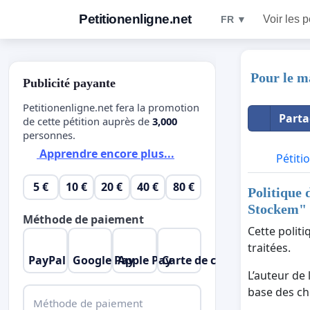
Petitionenligne.net
Voir les p
FR ▼
Pour le m
Publicité payante
Petitionenligne.net fera la promotion
Parta
de cette pétition auprès de
3,000
personnes.
Apprendre encore plus...
Pétiti
5 €
10 €
20 €
40 €
80 €
Politique 
Stockem
"
Méthode de paiement
Cette polit
traitées.
PayPal
Google Pay
Apple Pay
Carte de crédit
L’auteur de 
base des cho
Méthode de paiement