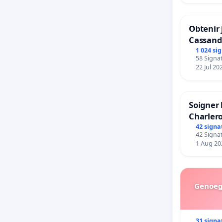
Obtenir 
Cassand
1 024 si
58 Signat
22 Jul 20
Soigner 
Charlero
42 signa
42 Signat
1 Aug 20
Genoeg 
31 signa