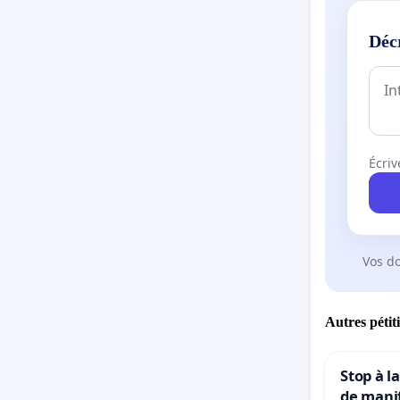
Déc
Écriv
Vos d
Autres pétit
Stop à l
de mani