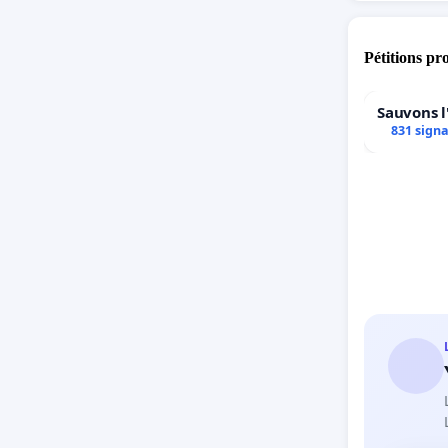
Pétitions pr
Sauvons l
831 sign