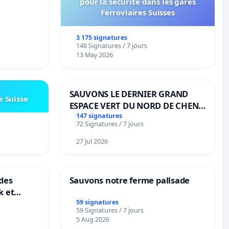
pour la sécurité dans les gares
Ferroviaires Suisses
3 175 signatures
148 Signatures / 7 jours
13 May 2026
SAUVONS LE DERNIER GRAND
e Suisse
ESPACE VERT DU NORD DE CHENE-
BOUGERIES
147 signatures
72 Signatures / 7 jours
27 Jul 2026
des
Sauvons notre ferme pallsade
k et
B-
59 signatures
59 Signatures / 7 jours
n
5 Aug 2026