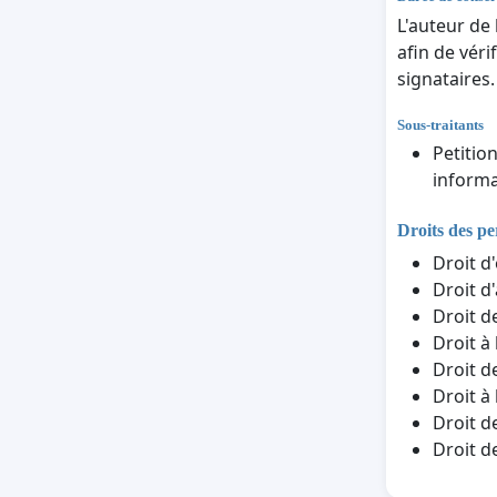
L'auteur de
afin de véri
signataires.
Sous-traitants
Petitio
informa
Droits des p
Droit d
Droit d
Droit d
Droit à
Droit d
Droit à
Droit d
Droit d