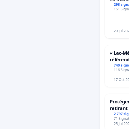
293 sign
161 Signa
29 Jul 20
« Lac-M
référen
transfor
740 sign
116 Signa
notre ter
17 Oct 2
Protéger
retirant 
rayons
2 797 si
71 Signat
25 Jul 20