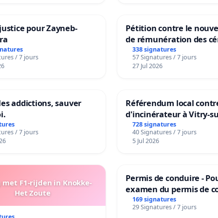
justice pour Zayneb-
Pétition contre le nou
ra
de rémunération des cé
panifiables de Swiss g
gnatures
338 signatures
ures / 7 jours
57 Signatures / 7 jours
sur la teneur en protéi
26
27 Jul 2026
les addictions, sauver
Référendum local contre
i.
d'incinérateur à Vitry-s
tures
728 signatures
ures / 7 jours
40 Signatures / 7 jours
26
5 Jul 2026
Permis de conduire - Po
met F1-rijden in Knokke-
examen du permis de c
Het Zoute
accessible dans plusieu
169 signatures
29 Signatures / 7 jours
à Bruxelles
tures