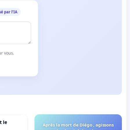
é par l’IA
ur vous.
 le
Après la mort de Diégo , agissons