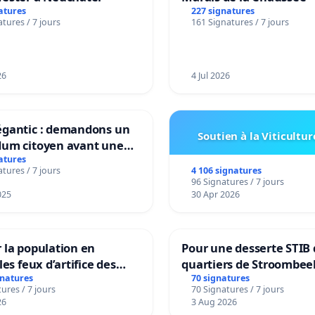
atures
227 signatures
tures / 7 jours
161 Signatures / 7 jours
26
4 Jul 2026
égantic : demandons un
Soutien à la Viticultur
dum citoyen avant une
mation irréversible de
atures
4 106 signatures
tures / 7 jours
ritoire »
96 Signatures / 7 jours
025
30 Apr 2026
 la population en
Pour une desserte STIB 
les feux d’artifice des
quartiers de Stroombee
Beauval - Voor een MIV
gnatures
70 signatures
ures / 7 jours
70 Signatures / 7 jours
bediening van de wijke
26
3 Aug 2026
Strombeek en Het Voor