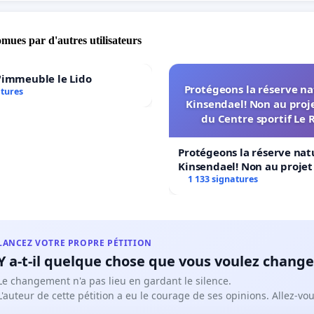
omues par d'autres utilisateurs
'immeuble le Lido
Protégeons la réserve na
atures
Kinsendael! Non au proj
du Centre sportif Le 
Protégeons la réserve nat
Kinsendael! Non au proje
Centre sportif Le Roseau!
1 133 signatures
LANCEZ VOTRE PROPRE PÉTITION
Y a-t-il quelque chose que vous voulez change
Le changement n'a pas lieu en gardant le silence.
L'auteur de cette pétition a eu le courage de ses opinions. Allez-v