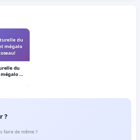
turelle du
et mégalo
Roseau!
urelle du
t mégalo du
r ?
ous faire de même ?