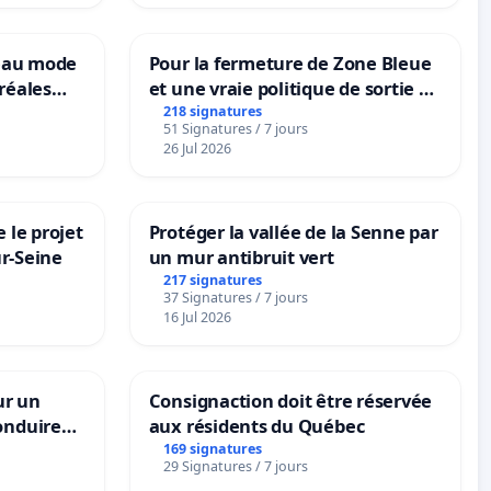
veau mode
Pour la fermeture de Zone Bleue
réales
et une vraie politique de sortie de
ranum basé
la dépendance
218 signatures
51 Signatures / 7 jours
nes
26 Jul 2026
 le projet
Protéger la vallée de la Senne par
ur-Seine
un mur antibruit vert
217 signatures
37 Signatures / 7 jours
16 Jul 2026
ur un
Consignaction doit être réservée
onduire
aux résidents du Québec
rs langues
169 signatures
29 Signatures / 7 jours