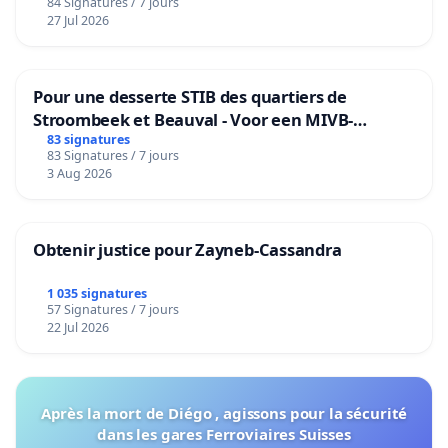
84 Signatures / 7 jours
27 Jul 2026
Pour une desserte STIB des quartiers de
Stroombeek et Beauval - Voor een MIVB-
bediening van de wijken Strombeek en Het
83 signatures
83 Signatures / 7 jours
Voor
3 Aug 2026
Obtenir justice pour Zayneb-Cassandra
1 035 signatures
57 Signatures / 7 jours
22 Jul 2026
Après la mort de Diégo , agissons pour la sécurité
dans les gares Ferroviaires Suisses