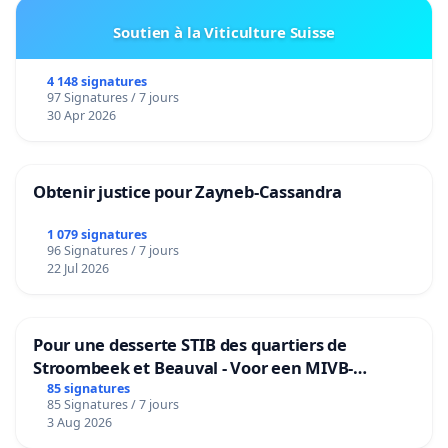
Soutien à la Viticulture Suisse
4 148 signatures
97 Signatures / 7 jours
30 Apr 2026
Obtenir justice pour Zayneb-Cassandra
1 079 signatures
96 Signatures / 7 jours
22 Jul 2026
Pour une desserte STIB des quartiers de
Stroombeek et Beauval - Voor een MIVB-
bediening van de wijken Strombeek en Het
85 signatures
85 Signatures / 7 jours
Voor
3 Aug 2026