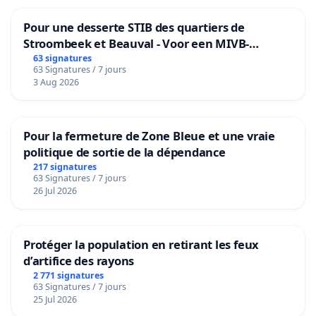
Pour une desserte STIB des quartiers de
Stroombeek et Beauval - Voor een MIVB-
bediening van de wijken Strombeek en Het
63 signatures
63 Signatures / 7 jours
Voor
3 Aug 2026
Pour la fermeture de Zone Bleue et une vraie
politique de sortie de la dépendance
217 signatures
63 Signatures / 7 jours
26 Jul 2026
Protéger la population en retirant les feux
d’artifice des rayons
2 771 signatures
63 Signatures / 7 jours
25 Jul 2026