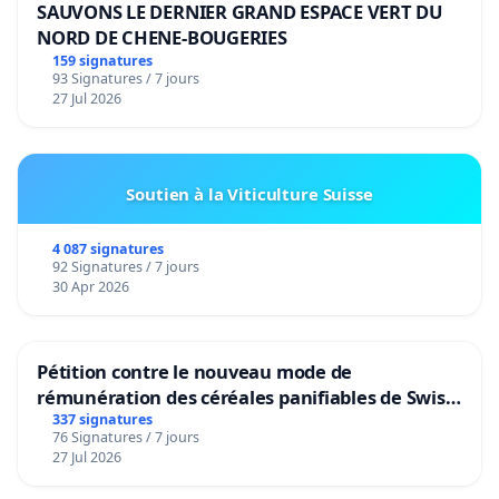
SAUVONS LE DERNIER GRAND ESPACE VERT DU
NORD DE CHENE-BOUGERIES
159 signatures
93 Signatures / 7 jours
27 Jul 2026
Soutien à la Viticulture Suisse
4 087 signatures
92 Signatures / 7 jours
30 Apr 2026
Pétition contre le nouveau mode de
rémunération des céréales panifiables de Swiss
granum basé sur la teneur en protéines
337 signatures
76 Signatures / 7 jours
27 Jul 2026