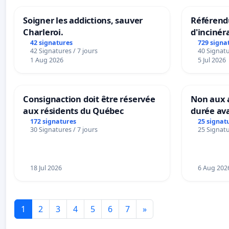
Soigner les addictions, sauver
Référendu
Charleroi.
d'incinér
42 signatures
729 signa
42 Signatures / 7 jours
40 Signatu
1 Aug 2026
5 Jul 2026
Consignaction doit être réservée
Non aux a
aux résidents du Québec
durée ava
172 signatures
25 signat
30 Signatures / 7 jours
25 Signatu
18 Jul 2026
6 Aug 202
1
2
3
4
5
6
7
»