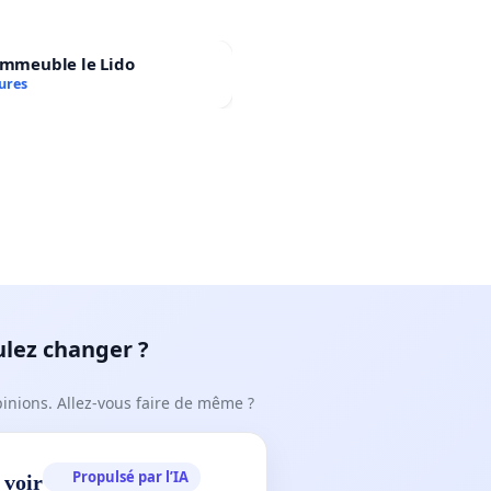
immeuble le Lido
ures
ulez changer ?
pinions. Allez-vous faire de même ?
Propulsé par l’IA
 voir