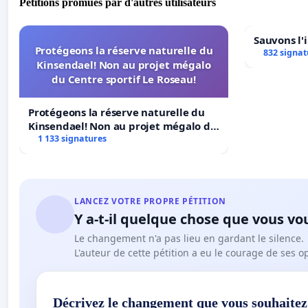
Pétitions promues par d'autres utilisateurs
Sauvons l'
Protégeons la réserve naturelle du
832 signat
Kinsendael! Non au projet mégalo
du Centre sportif Le Roseau!
Protégeons la réserve naturelle du
Kinsendael! Non au projet mégalo du
Centre sportif Le Roseau!
1 133 signatures
LANCEZ VOTRE PROPRE PÉTITION
Y a-t-il quelque chose que vous vo
Le changement n'a pas lieu en gardant le silence.
L'auteur de cette pétition a eu le courage de ses o
Décrivez le changement que vous souhaitez