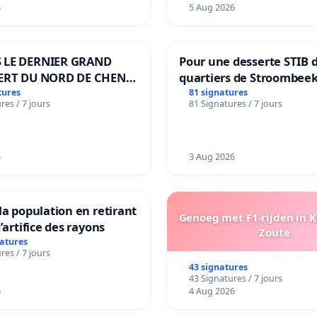
6
5 Aug 2026
 LE DERNIER GRAND
Pour une desserte STIB 
ERT DU NORD DE CHENE-
quartiers de Stroombeek
ES
Beauval - Voor een MIVB
tures
81 signatures
res / 7 jours
81 Signatures / 7 jours
bediening van de wijken
Strombeek en Het Voor
6
3 Aug 2026
la population en retirant
Genoeg met F1-rijden in 
’artifice des rayons
Zoute
natures
res / 7 jours
43 signatures
43 Signatures / 7 jours
6
4 Aug 2026