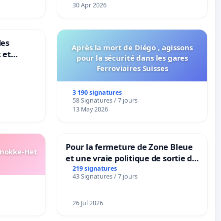
30 Apr 2026
des
Après la mort de Diégo , agissons
 et
pour la sécurité dans les gares
-
Ferroviaires Suisses
3 190 signatures
58 Signatures / 7 jours
13 May 2026
Pour la fermeture de Zone Bleue
Knokke-Het
et une vraie politique de sortie de
la dépendance
219 signatures
43 Signatures / 7 jours
26 Jul 2026