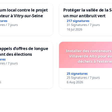
m local contre le projet
Protéger la vallée de la 
ateur à Vitry-sur-Seine
un mur antibruit vert
tures
217 signatures
res / 7 jours
31 Signatures / 7 jours
16 Jul 2026
ppels d’offres de longue
Installer des conteneurs
nt des élections
Villaverde Alto pour év
ures
déchets à l'extéri
res / 7 jours
25 signatures
25 Signatures / 7 jours
6
6 Aug 2026