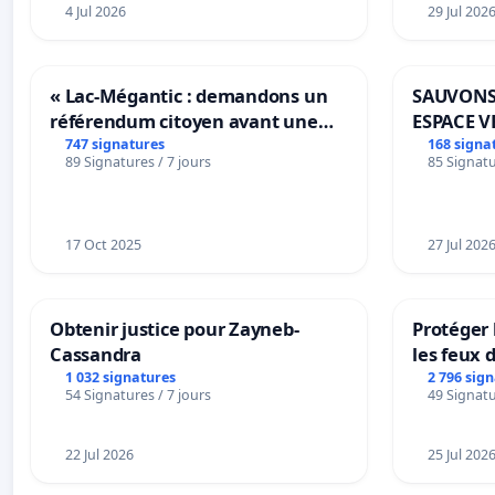
4 Jul 2026
29 Jul 202
« Lac-Mégantic : demandons un
SAUVONS
référendum citoyen avant une
ESPACE V
transformation irréversible de
BOUGERI
747 signatures
168 signa
89 Signatures / 7 jours
85 Signatu
notre territoire »
17 Oct 2025
27 Jul 202
Obtenir justice pour Zayneb-
Protéger 
Cassandra
les feux d
1 032 signatures
2 796 sig
54 Signatures / 7 jours
49 Signatu
22 Jul 2026
25 Jul 202