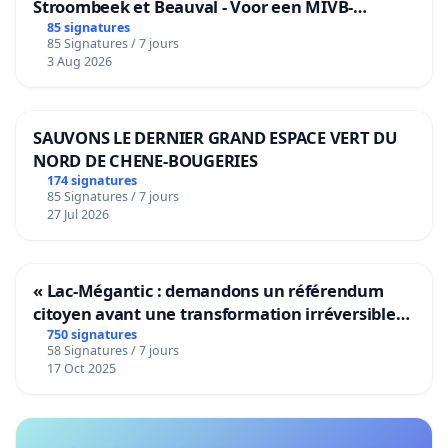
Stroombeek et Beauval - Voor een MIVB-
bediening van de wijken Strombeek en Het
85 signatures
85 Signatures / 7 jours
Voor
3 Aug 2026
SAUVONS LE DERNIER GRAND ESPACE VERT DU
NORD DE CHENE-BOUGERIES
174 signatures
85 Signatures / 7 jours
27 Jul 2026
« Lac-Mégantic : demandons un référendum
citoyen avant une transformation irréversible
de notre territoire »
750 signatures
58 Signatures / 7 jours
17 Oct 2025