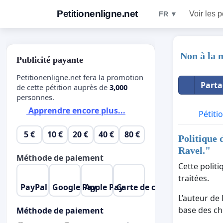
Petitionenligne.net
Voir les p
FR ▼
Non à la m
Publicité payante
Petitionenligne.net fera la promotion
Parta
de cette pétition auprès de
3,000
personnes.
Apprendre encore plus...
Pétiti
5 €
10 €
20 €
40 €
80 €
Politique 
Ravel.
"
Méthode de paiement
Cette polit
traitées.
PayPal
Google Pay
Apple Pay
Carte de crédit
L’auteur de 
base des cho
Méthode de paiement