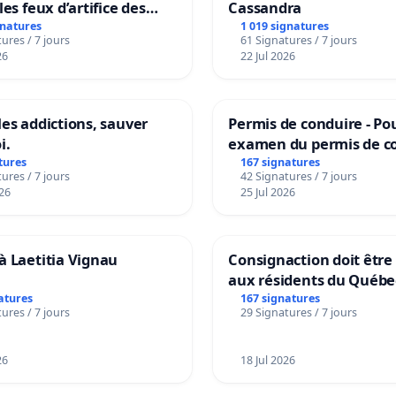
les feux d’artifice des
Cassandra
gnatures
1 019 signatures
ures / 7 jours
61 Signatures / 7 jours
26
22 Jul 2026
les addictions, sauver
Permis de conduire - Po
i.
examen du permis de c
accessible dans plusieu
tures
167 signatures
ures / 7 jours
42 Signatures / 7 jours
à Bruxelles
26
25 Jul 2026
à Laetitia Vignau
Consignaction doit être
aux résidents du Québe
atures
167 signatures
ures / 7 jours
29 Signatures / 7 jours
26
18 Jul 2026