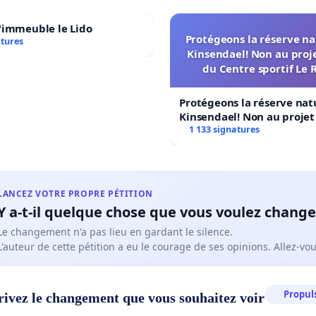
'immeuble le Lido
Protégeons la réserve na
atures
Kinsendael! Non au proj
du Centre sportif Le 
Protégeons la réserve nat
Kinsendael! Non au proje
Centre sportif Le Roseau!
1 133 signatures
LANCEZ VOTRE PROPRE PÉTITION
Y a-t-il quelque chose que vous voulez change
Le changement n'a pas lieu en gardant le silence.
L'auteur de cette pétition a eu le courage de ses opinions. Allez-v
Propuls
rivez le changement que vous souhaitez voir