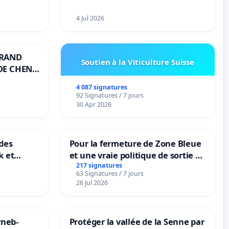
4 Jul 2026
GRAND
Soutien à la Viticulture Suisse
DE CHENE-
4 087 signatures
92 Signatures / 7 jours
30 Apr 2026
des
Pour la fermeture de Zone Bleue
k et
et une vraie politique de sortie de
B-
la dépendance
217 signatures
63 Signatures / 7 jours
n
26 Jul 2026
yneb-
Protéger la vallée de la Senne par