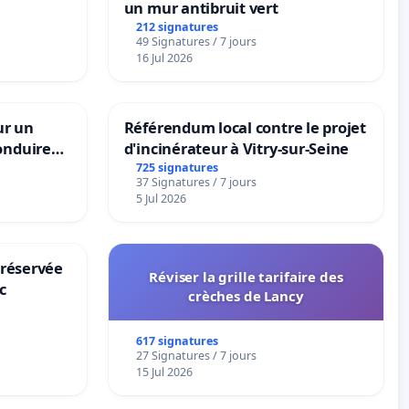
un mur antibruit vert
212 signatures
49 Signatures / 7 jours
16 Jul 2026
ur un
Référendum local contre le projet
onduire
d'incinérateur à Vitry-sur-Seine
rs langues
725 signatures
37 Signatures / 7 jours
5 Jul 2026
 réservée
Réviser la grille tarifaire des
c
crèches de Lancy
617 signatures
27 Signatures / 7 jours
15 Jul 2026