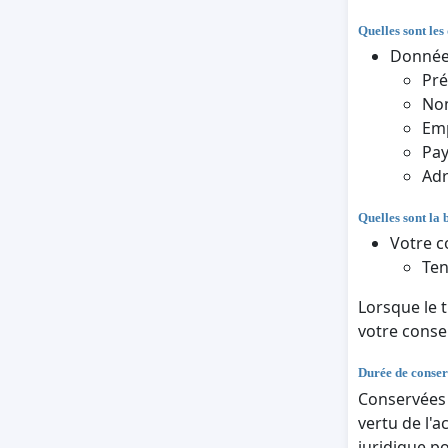
Quelles sont les
Données
Pr
Nom
Em
Pa
Adr
Quelles sont la 
Votre c
Ten
Lorsque le 
votre cons
Durée de conser
Conservées a
vertu de l'a
juridique p