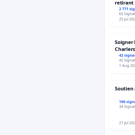
retirant 
rayons
2 771 si
63 Signat
25 Jul 20
Soigner 
Charlero
42 signa
42 Signat
1 Aug 20
Soutien 
166 sign
34 Signat
27 Jul 20