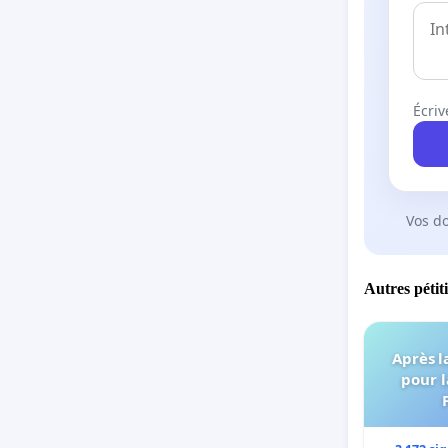
Écriv
Vos d
Autres pétit
Après l
pour l