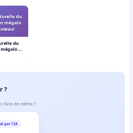
turelle du
et mégalo
Roseau!
urelle du
t mégalo du
r ?
ous faire de même ?
é par l’IA