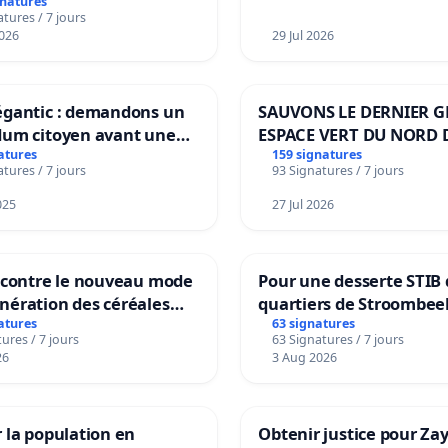
gnatures
tures / 7 jours
026
29 Jul 2026
égantic : demandons un
SAUVONS LE DERNIER 
dum citoyen avant une
ESPACE VERT DU NORD 
mation irréversible de
BOUGERIES
atures
159 signatures
tures / 7 jours
93 Signatures / 7 jours
ritoire »
025
27 Jul 2026
n contre le nouveau mode
Pour une desserte STIB 
nération des céréales
quartiers de Stroombee
les de Swiss granum basé
Beauval - Voor een MIV
atures
63 signatures
ures / 7 jours
63 Signatures / 7 jours
eneur en protéines
bediening van de wijke
26
3 Aug 2026
Strombeek en Het Voor
 la population en
Obtenir justice pour Za