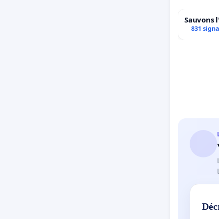
Sauvons l
831 sign
Déc