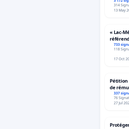
3 172 si
314 Signa
13 May 2
« Lac-M
référen
transfor
733 sign
118 Signa
notre ter
17 Oct 2
Pétitio
de rému
panifiab
337 sign
76 Signat
sur la t
27 Jul 20
Protéger