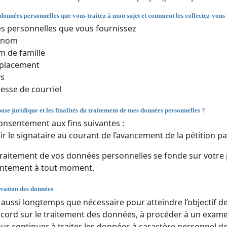
 données personnelles que vous traitez à mon sujet et comment les collectez-vous
 personnelles que vous fournissez
énom
 de famille
placement
ys
esse de courriel
base juridique et les finalités du traitement de mes données personnelles ?
onsentement aux fins suivantes :
ir le signataire au courant de l’avancement de la pétition par
traitement de vos données personnelles se fonde sur votre
entement à tout moment.
vation des données
ussi longtemps que nécessaire pour atteindre l’objectif de l
ccord sur le traitement des données, à procéder à un examen 
our continuer à traiter les données à caractère personnel de