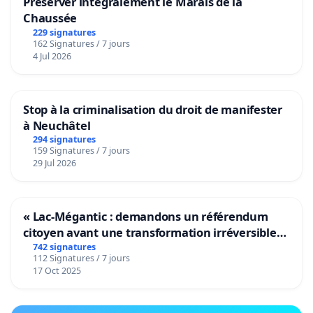
Préserver intégralement le Marais de la
Chaussée
229 signatures
162 Signatures / 7 jours
4 Jul 2026
Stop à la criminalisation du droit de manifester
à Neuchâtel
294 signatures
159 Signatures / 7 jours
29 Jul 2026
« Lac-Mégantic : demandons un référendum
citoyen avant une transformation irréversible
de notre territoire »
742 signatures
112 Signatures / 7 jours
17 Oct 2025