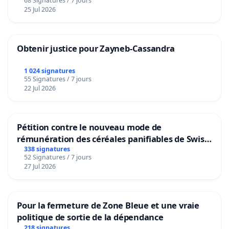
68 Signatures / 7 jours
25 Jul 2026
Obtenir justice pour Zayneb-Cassandra
1 024 signatures
55 Signatures / 7 jours
22 Jul 2026
Pétition contre le nouveau mode de
rémunération des céréales panifiables de Swiss
granum basé sur la teneur en protéines
338 signatures
52 Signatures / 7 jours
27 Jul 2026
Pour la fermeture de Zone Bleue et une vraie
politique de sortie de la dépendance
218 signatures