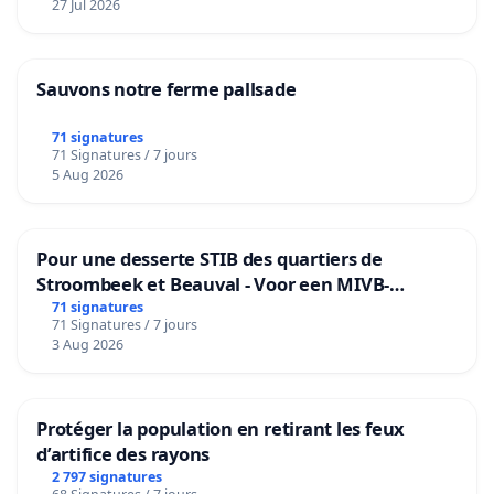
27 Jul 2026
Sauvons notre ferme pallsade
71 signatures
71 Signatures / 7 jours
5 Aug 2026
Pour une desserte STIB des quartiers de
Stroombeek et Beauval - Voor een MIVB-
bediening van de wijken Strombeek en Het
71 signatures
71 Signatures / 7 jours
Voor
3 Aug 2026
Protéger la population en retirant les feux
d’artifice des rayons
2 797 signatures