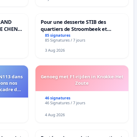
RAND
Pour une desserte STIB des
E CHENE-
quartiers de Stroombeek et
Beauval - Voor een MIVB-
85 signatures
85 Signatures / 7 jours
bediening van de wijken
Strombeek en Het Voor
3 Aug 2026
RN113 dans
Genoeg met F1-rijden in Knokke-Het
eons nos
Zoute
 cadre de
46 signatures
46 Signatures / 7 jours
4 Aug 2026