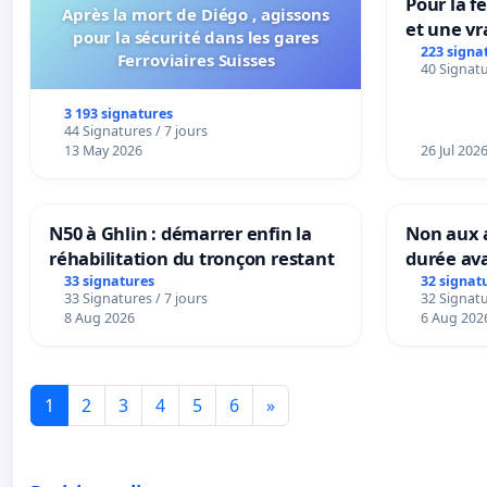
Pour la f
Après la mort de Diégo , agissons
et une vr
pour la sécurité dans les gares
la dépen
223 signa
Ferroviaires Suisses
40 Signatu
3 193 signatures
44 Signatures / 7 jours
13 May 2026
26 Jul 202
N50 à Ghlin : démarrer enfin la
Non aux a
réhabilitation du tronçon restant
durée ava
33 signatures
32 signat
33 Signatures / 7 jours
32 Signatu
8 Aug 2026
6 Aug 202
1
2
3
4
5
6
»