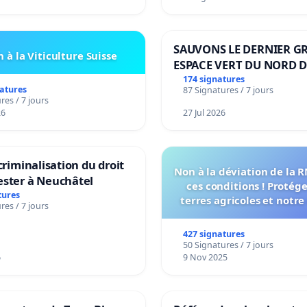
SAUVONS LE DERNIER G
 à la Viticulture Suisse
ESPACE VERT DU NORD D
BOUGERIES
174 signatures
natures
87 Signatures / 7 jours
res / 7 jours
26
27 Jul 2026
 criminalisation du droit
Non à la déviation de la 
ester à Neuchâtel
ces conditions ! Protég
tures
terres agricoles et notre
res / 7 jours
vie !
427 signatures
50 Signatures / 7 jours
6
9 Nov 2025