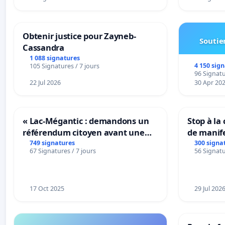
Obtenir justice pour Zayneb-
Soutien
Cassandra
1 088 signatures
4 150 sig
105 Signatures / 7 jours
96 Signatu
22 Jul 2026
30 Apr 20
« Lac-Mégantic : demandons un
Stop à la
référendum citoyen avant une
de manif
transformation irréversible de
749 signatures
300 signa
67 Signatures / 7 jours
56 Signatu
notre territoire »
17 Oct 2025
29 Jul 202