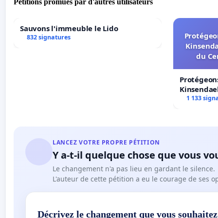
Pétitions promues par d'autres utilisateurs
Sauvons l'immeuble le Lido
Protégeon
832 signatures
Kinsenda
du Ce
Protégeons
Kinsendael
Centre spo
1 133 sign
LANCEZ VOTRE PROPRE PÉTITION
Y a-t-il quelque chose que vous vo
Le changement n'a pas lieu en gardant le silence.
L'auteur de cette pétition a eu le courage de ses o
Décrivez le changement que vous souhaitez