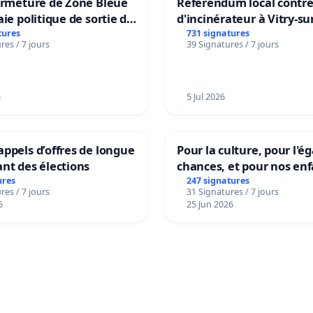
ermeture de Zone Bleue
Référendum local contre 
aie politique de sortie de
d'incinérateur à Vitry-su
dance
tures
731 signatures
res / 7 jours
39 Signatures / 7 jours
6
5 Jul 2026
ppels d’offres de longue
Pour la culture, pour l'ég
nt des élections
chances, et pour nos enf
ures
247 signatures
res / 7 jours
31 Signatures / 7 jours
6
25 Jun 2026