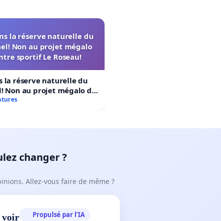
s la réserve naturelle du
el! Non au projet mégalo
ntre sportif Le Roseau!
 la réserve naturelle du
! Non au projet mégalo du
rtif Le Roseau!
atures
ulez changer ?
pinions. Allez-vous faire de même ?
Propulsé par l’IA
 voir