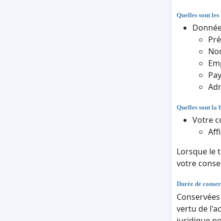
Quelles sont les
Données
Pr
Nom
Em
Pa
Adr
Quelles sont la 
Votre c
Aff
Lorsque le 
votre cons
Durée de conser
Conservées a
vertu de l'a
juridique p