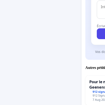
Écriv
Vos d
Autres pétit
Pour le 
Geenens
912 sign
912 Signa
7 Aug 20