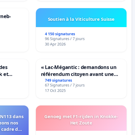
yneb-
Soutien à la Viticulture Suisse
4 150 signatures
96 Signatures / 7 jours
30 Apr 2026
des
« Lac-Mégantic : demandons un
k et
référendum citoyen avant une
B-
transformation irréversible de
749 signatures
67 Signatures / 7 jours
n
notre territoire »
17 Oct 2025
 RN113 dans
Genoeg met F1-rijden in Knokke-
eons nos
Het Zoute
e cadre de