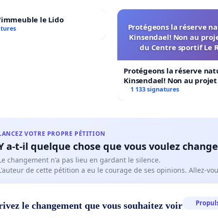
'immeuble le Lido
Protégeons la réserve na
atures
Kinsendael! Non au proj
du Centre sportif Le 
Protégeons la réserve nat
Kinsendael! Non au proje
Centre sportif Le Roseau!
1 133 signatures
LANCEZ VOTRE PROPRE PÉTITION
Y a-t-il quelque chose que vous voulez change
Le changement n'a pas lieu en gardant le silence.
L'auteur de cette pétition a eu le courage de ses opinions. Allez-v
Propuls
rivez le changement que vous souhaitez voir