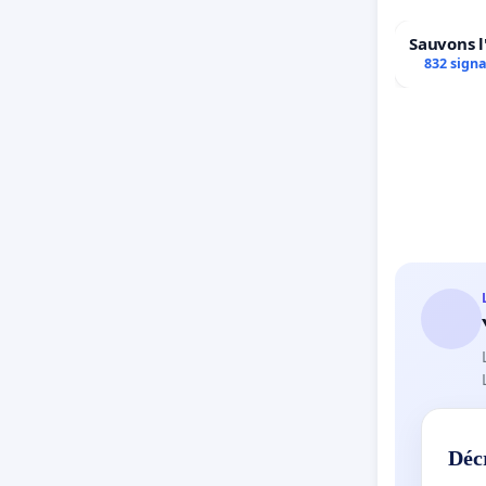
Sauvons l
832 sign
Déc