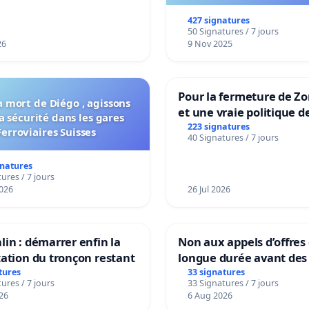
vie !
427 signatures
50 Signatures / 7 jours
26
9 Nov 2025
Pour la fermeture de Z
a mort de Diégo , agissons
et une vraie politique d
a sécurité dans les gares
la dépendance
223 signatures
Ferroviaires Suisses
40 Signatures / 7 jours
gnatures
ures / 7 jours
026
26 Jul 2026
lin : démarrer enfin la
Non aux appels d’offres
tation du tronçon restant
longue durée avant des 
tures
33 signatures
ures / 7 jours
33 Signatures / 7 jours
26
6 Aug 2026