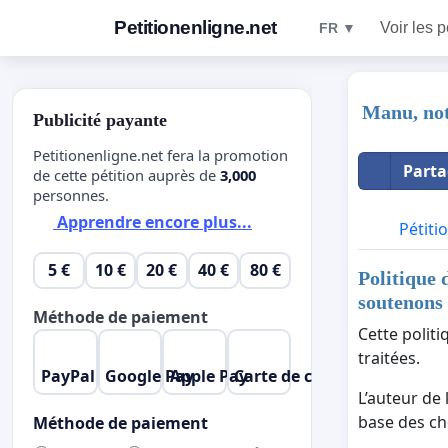
Petitionenligne.net
Voir les p
FR ▼
Manu, notr
Publicité payante
Petitionenligne.net fera la promotion
Parta
de cette pétition auprès de
3,000
personnes.
Apprendre encore plus...
Pétiti
5 €
10 €
20 €
40 €
80 €
Politique 
soutenons l
Méthode de paiement
Cette polit
traitées.
PayPal
Google Pay
Apple Pay
Carte de crédit
L’auteur de 
base des cho
Méthode de paiement