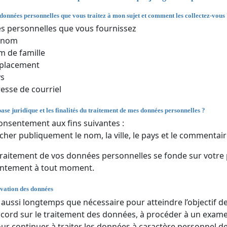
 données personnelles que vous traitez à mon sujet et comment les collectez-vous
 personnelles que vous fournissez
énom
 de famille
placement
ys
esse de courriel
base juridique et les finalités du traitement de mes données personnelles ?
onsentement aux fins suivantes :
icher publiquement le nom, la ville, le pays et le commentair
traitement de vos données personnelles se fonde sur votre
entement à tout moment.
vation des données
ussi longtemps que nécessaire pour atteindre l’objectif de l
ccord sur le traitement des données, à procéder à un examen 
our continuer à traiter les données à caractère personnel de