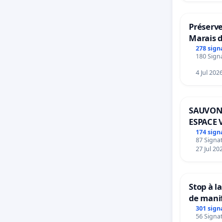
Préserve
Marais 
278 sign
180 Signa
4 Jul 202
SAUVON
ESPACE 
BOUGER
174 sign
87 Signat
27 Jul 20
Stop à l
de mani
301 sign
56 Signat