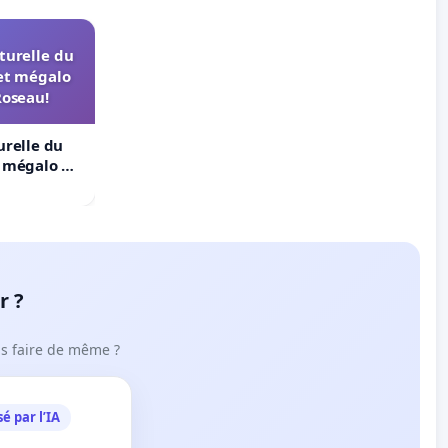
turelle du
et mégalo
Roseau!
urelle du
t mégalo du
r ?
ous faire de même ?
é par l’IA