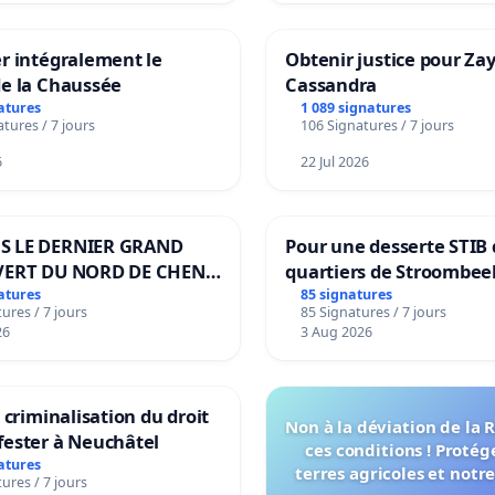
r intégralement le
Obtenir justice pour Za
de la Chaussée
Cassandra
atures
1 089 signatures
tures / 7 jours
106 Signatures / 7 jours
6
22 Jul 2026
S LE DERNIER GRAND
Pour une desserte STIB 
VERT DU NORD DE CHENE-
quartiers de Stroombee
IES
Beauval - Voor een MIV
atures
85 signatures
ures / 7 jours
85 Signatures / 7 jours
bediening van de wijke
26
3 Aug 2026
Strombeek en Het Voor
a criminalisation du droit
Non à la déviation de la
fester à Neuchâtel
ces conditions ! Protég
atures
terres agricoles et notr
ures / 7 jours