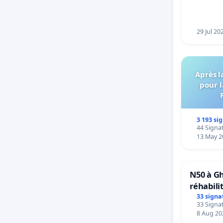
29 Jul 20
Après l
pour l
3 193 si
44 Signat
13 May 2
N50 à Gh
réhabili
33 signa
33 Signat
8 Aug 20