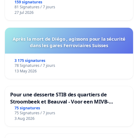
159 signatures
81 Signatures / 7 jours
27 Jul 2026
Après la mort de Diégo , agissons pour la sécurité
dans les gares Ferroviaires Suisses
3 175 signatures
78 Signatures / 7 jours
13 May 2026
Pour une desserte STIB des quartiers de
Stroombeek et Beauval - Voor een MIVB-
bediening van de wijken Strombeek en Het
75 signatures
75 Signatures / 7 jours
Voor
3 Aug 2026