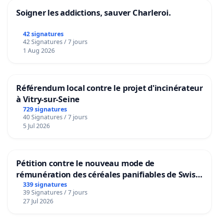
Soigner les addictions, sauver Charleroi.
42 signatures
42 Signatures / 7 jours
1 Aug 2026
Référendum local contre le projet d'incinérateur
à Vitry-sur-Seine
729 signatures
40 Signatures / 7 jours
5 Jul 2026
Pétition contre le nouveau mode de
rémunération des céréales panifiables de Swiss
granum basé sur la teneur en protéines
339 signatures
39 Signatures / 7 jours
27 Jul 2026