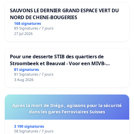
SAUVONS LE DERNIER GRAND ESPACE VERT DU
NORD DE CHENE-BOUGERIES
168 signatures
85 Signatures / 7 jours
27 Jul 2026
Pour une desserte STIB des quartiers de
Stroombeek et Beauval - Voor een MIVB-
bediening van de wijken Strombeek en Het
81 signatures
81 Signatures / 7 jours
Voor
3 Aug 2026
Après la mort de Diégo , agissons pour la sécurité
dans les gares Ferroviaires Suisses
3 190 signatures
58 Signatures / 7 jours