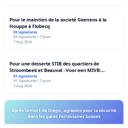
Pour le maintien de la societé Geenens à la
Houppe à Flobecq
83 signatures
83 Signatures / 7 jours
7 Aug 2026
Pour une desserte STIB des quartiers de
Stroombeek et Beauval - Voor een MIVB-
bediening van de wijken Strombeek en Het
81 signatures
81 Signatures / 7 jours
Voor
3 Aug 2026
Après la mort de Diégo , agissons pour la sécurité
dans les gares Ferroviaires Suisses