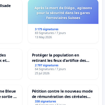
llsade
Après la mort de Diégo , agissons
pour la sécurité dans les gares
Ferroviaires Suisses
3 175 signatures
83 Signatures / 7 jours
13 May 2026
des
Protéger la population en
k et
retirant les feux d’artifice des
B-
rayons
2 797 signatures
64 Signatures / 7 jours
n
25 Jul 2026
one Bleue
Pétition contre le nouveau mode
e sortie de
de rémunération des céréales
panifiables de Swiss granum basé
338 signatures