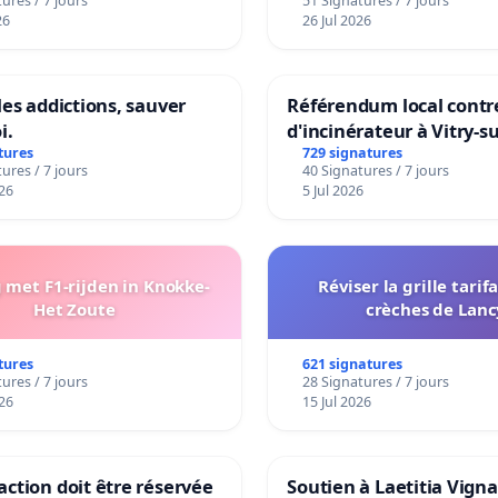
ures / 7 jours
51 Signatures / 7 jours
26
26 Jul 2026
les addictions, sauver
Référendum local contre
i.
d'incinérateur à Vitry-s
tures
729 signatures
ures / 7 jours
40 Signatures / 7 jours
26
5 Jul 2026
met F1-rijden in Knokke-
Réviser la grille tarif
Het Zoute
crèches de Lanc
tures
621 signatures
ures / 7 jours
28 Signatures / 7 jours
26
15 Jul 2026
ction doit être réservée
Soutien à Laetitia Vign