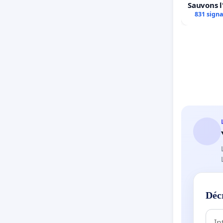
Sauvons l
831 sign
Déc