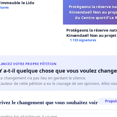
'immeuble le Lido
Protégeons la réserve na
atures
Kinsendael! Non au proj
du Centre sportif Le 
Protégeons la réserve nat
Kinsendael! Non au proje
Centre sportif Le Roseau!
1 133 signatures
LANCEZ VOTRE PROPRE PÉTITION
Y a-t-il quelque chose que vous voulez change
Le changement n'a pas lieu en gardant le silence.
L'auteur de cette pétition a eu le courage de ses opinions. Allez-v
Propuls
rivez le changement que vous souhaitez voir