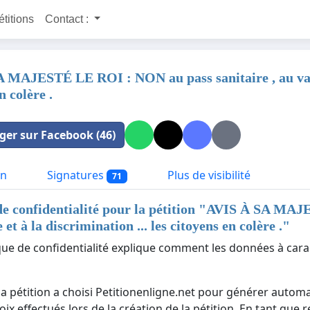
étitions
Contact :
 MAJESTÉ LE ROI : NON au pass sanitaire , au vaccin
n colère .
ger sur Facebook (46)
on
Signatures
Plus de visibilité
71
de confidentialité pour la pétition "
AVIS À SA MAJES
 et à la discrimination ... les citoyens en colère .
"
ique de confidentialité explique comment les données à cara
la pétition a choisi Petitionenligne.net pour générer automa
ix effectués lors de la création de la pétition. En tant que 