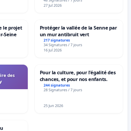
48 Signatures / 7 jours
sur la teneur en protéines
27 Jul 2026
 le projet
Protéger la vallée de la Senne par
ur-Seine
un mur antibruit vert
217 signatures
34 Signatures / 7 jours
16 Jul 2026
Pour la culture, pour l'égalité des
aire des
chances, et pour nos enfants.
y
244 signatures
28 Signatures / 7 jours
25 Jun 2026
au