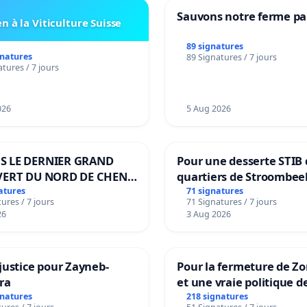
Sauvons notre ferme pa
n à la Viticulture Suisse
89 signatures
gnatures
89 Signatures / 7 jours
tures / 7 jours
026
5 Aug 2026
S LE DERNIER GRAND
Pour une desserte STIB 
VERT DU NORD DE CHENE-
quartiers de Stroombee
IES
Beauval - Voor een MIV
atures
71 signatures
ures / 7 jours
71 Signatures / 7 jours
bediening van de wijke
26
3 Aug 2026
Strombeek en Het Voor
justice pour Zayneb-
Pour la fermeture de Z
ra
et une vraie politique d
la dépendance
gnatures
218 signatures