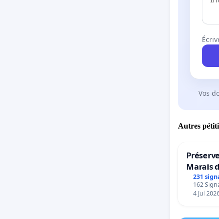
Écriv
Vos d
Autres pétit
Préserve
Marais 
231 sign
162 Signa
4 Jul 202