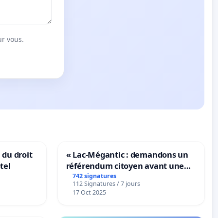
ur vous.
 du droit
« Lac-Mégantic : demandons un
tel
référendum citoyen avant une
transformation irréversible de
742 signatures
112 Signatures / 7 jours
notre territoire »
17 Oct 2025