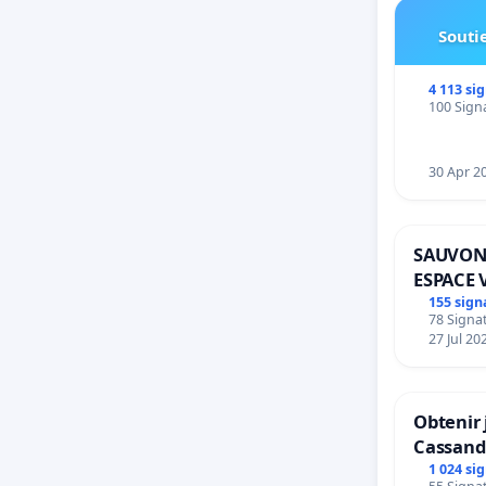
Soutie
4 113 si
100 Signa
30 Apr 2
SAUVON
ESPACE 
BOUGER
155 sign
78 Signat
27 Jul 20
Obtenir 
Cassand
1 024 si