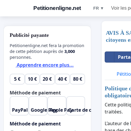
Petitionenligne.net
Voir les p
FR ▼
AVIS À SA
Publicité payante
citoyens e
Petitionenligne.net fera la promotion
de cette pétition auprès de
3,000
Parta
personnes.
Apprendre encore plus...
Pétiti
5 €
10 €
20 €
40 €
80 €
Politique 
Méthode de paiement
obligatoire
Cette polit
PayPal
Google Pay
Apple Pay
Carte de crédit
traitées.
L’auteur de 
Méthode de paiement
base des cho