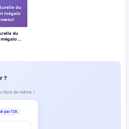
turelle du
et mégalo
Roseau!
urelle du
t mégalo du
r ?
ous faire de même ?
é par l’IA