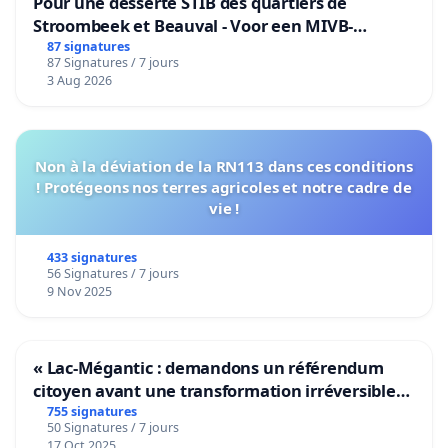
Pour une desserte STIB des quartiers de
Stroombeek et Beauval - Voor een MIVB-
bediening van de wijken Strombeek en Het
87 signatures
87 Signatures / 7 jours
Voor
3 Aug 2026
Non à la déviation de la RN113 dans ces conditions
! Protégeons nos terres agricoles et notre cadre de
vie !
433 signatures
56 Signatures / 7 jours
9 Nov 2025
« Lac-Mégantic : demandons un référendum
citoyen avant une transformation irréversible
de notre territoire »
755 signatures
50 Signatures / 7 jours
17 Oct 2025