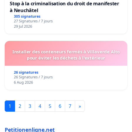
Stop à la criminalisation du droit de manifester
à Neuchâtel
305 signatures
27 Signatures / 7 jours
29 Jul 2026
Installer des conteneurs fermés à Villaverde Alto
pour éviter les déchets à l'extérieur
26 signatures
26 Signatures / 7 jours
6 Aug 2026
1
2
3
4
5
6
7
»
Petitionenligne.net