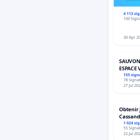
4 113 si
100 Signa
30 Apr 2
SAUVON
ESPACE 
BOUGER
155 sign
78 Signat
27 Jul 20
Obtenir 
Cassand
1 024 si
55 Signat
22 Jul 20