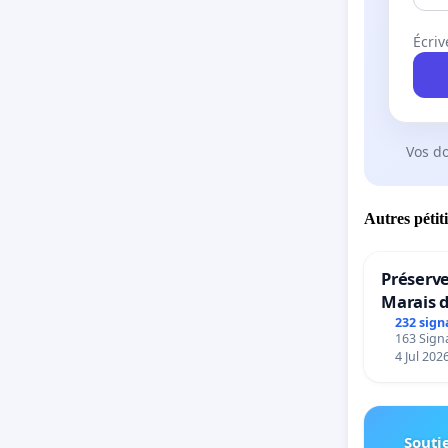
Écriv
Vos d
Autres pétit
Préserve
Marais 
232 sign
163 Signa
4 Jul 202
Soutie