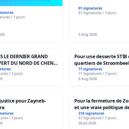
91 signatures
gnatures
91 Signatures / 7 jours
tures / 7 jours
026
5 Aug 2026
S LE DERNIER GRAND
Pour une desserte STIB 
VERT DU NORD DE CHENE-
quartiers de Stroombee
IES
Beauval - Voor een MIV
atures
71 signatures
ures / 7 jours
71 Signatures / 7 jours
bediening van de wijke
26
3 Aug 2026
Strombeek en Het Voor
justice pour Zayneb-
Pour la fermeture de Z
ra
et une vraie politique d
la dépendance
gnatures
218 signatures
ures / 7 jours
51 Signatures / 7 jours
26
26 Jul 2026