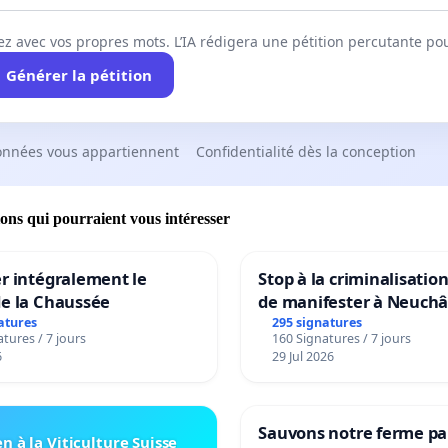
ez avec vos propres mots. L’IA rédigera une pétition percutante po
Générer la pétition
onnées vous appartiennent
Confidentialité dès la conception
ions qui pourraient vous intéresser
r intégralement le
Stop à la criminalisation
de la Chaussée
de manifester à Neuchâ
atures
295 signatures
tures / 7 jours
160 Signatures / 7 jours
6
29 Jul 2026
Sauvons notre ferme pa
n à la Viticulture Suisse