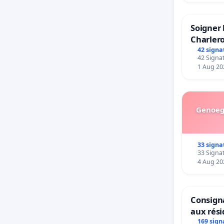
Soigner 
Charlero
42 signa
42 Signat
1 Aug 20
Genoeg 
33 signa
33 Signat
4 Aug 20
Consigna
aux rés
169 sign