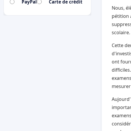
PayPal
Carte de crédit
Nous, él
pétition
suppress
scolaire.
Cette de
d'invest
ont four
difficile
examens 
mesurer 
Aujourd'
importan
examens
considér