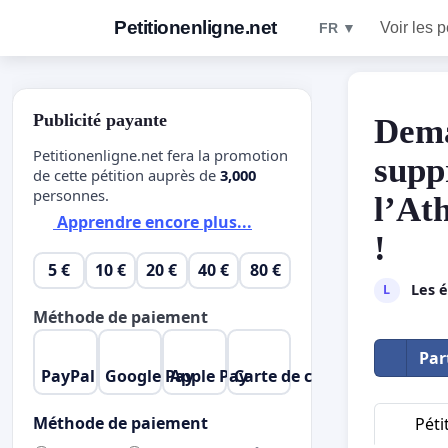
Petitionenligne.net
Voir les p
FR ▼
Publicité payante
Dema
Petitionenligne.net fera la promotion
supp
de cette pétition auprès de
3,000
personnes.
l’At
Apprendre encore plus...
!
5 €
10 €
20 €
40 €
80 €
Les é
L
Méthode de paiement
Par
PayPal
Google Pay
Apple Pay
Carte de crédit
Méthode de paiement
Péti