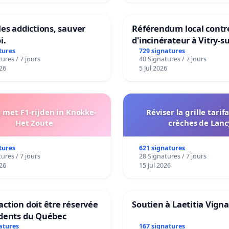
les addictions, sauver
Référendum local contre
i.
d'incinérateur à Vitry-s
tures
729 signatures
ures / 7 jours
40 Signatures / 7 jours
26
5 Jul 2026
met F1-rijden in Knokke-
Réviser la grille tarif
Het Zoute
crèches de Lanc
tures
621 signatures
ures / 7 jours
28 Signatures / 7 jours
26
15 Jul 2026
ction doit être réservée
Soutien à Laetitia Vign
idents du Québec
atures
167 signatures