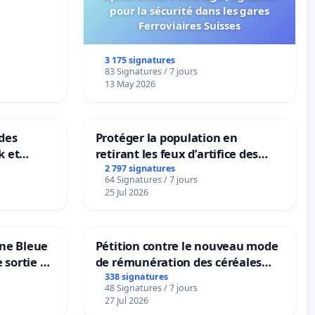
pour la sécurité dans les gares
Ferroviaires Suisses
3 175 signatures
83 Signatures / 7 jours
13 May 2026
des
Protéger la population en
k et
retirant les feux d’artifice des
B-
rayons
2 797 signatures
64 Signatures / 7 jours
n
25 Jul 2026
one Bleue
Pétition contre le nouveau mode
e sortie de
de rémunération des céréales
panifiables de Swiss granum basé
338 signatures
48 Signatures / 7 jours
sur la teneur en protéines
27 Jul 2026