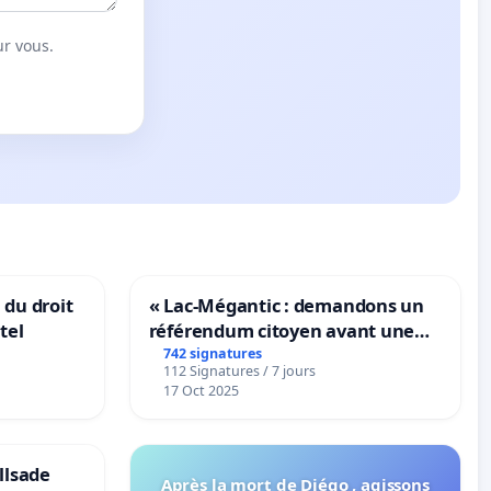
ur vous.
 du droit
« Lac-Mégantic : demandons un
tel
référendum citoyen avant une
transformation irréversible de
742 signatures
112 Signatures / 7 jours
notre territoire »
17 Oct 2025
llsade
Après la mort de Diégo , agissons