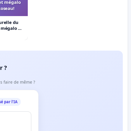
et mégalo
Roseau!
urelle du
t mégalo du
r ?
ous faire de même ?
é par l’IA