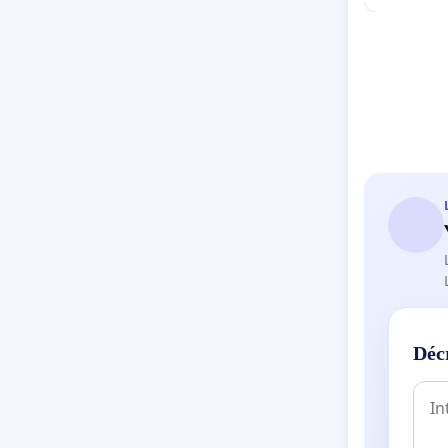
pétition
examens 
Déc