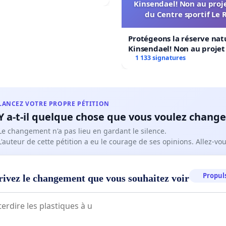
Kinsendael! Non au proj
 afin de soutenir la suppression exceptionnelle des
du Centre sportif Le 
de juin à l'Athénée Royal Les Marlaires.
Protégeons la réserve nat
Kinsendael! Non au proje
Centre sportif Le Roseau!
1 133 signatures
LANCEZ VOTRE PROPRE PÉTITION
Y a-t-il quelque chose que vous voulez change
Le changement n'a pas lieu en gardant le silence.
L'auteur de cette pétition a eu le courage de ses opinions. Allez-v
Propuls
rivez le changement que vous souhaitez voir