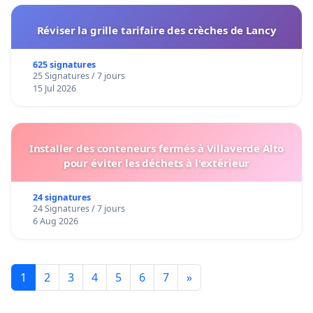
Réviser la grille tarifaire des crèches de Lancy
625 signatures
25 Signatures / 7 jours
15 Jul 2026
Installer des conteneurs fermés à Villaverde Alto
pour éviter les déchets à l'extérieur
24 signatures
24 Signatures / 7 jours
6 Aug 2026
1
2
3
4
5
6
7
»