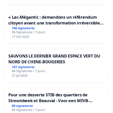
« Lac-Mégantic : demandons un référendum
citoyen avant une transformation irréversible
de notre territoire »
746 signatures
94 Signatures / 7 jours
17 Oct 2025
SAUVONS LE DERNIER GRAND ESPACE VERT DU
NORD DE CHENE-BOUGERIES
167 signatures
86 Signatures / 7 jours
27 Jul 2026
Pour une desserte STIB des quartiers de
Stroombeek et Beauval - Voor een MIVB-
bediening van de wijken Strombeek en Het
80 signatures
80 Signatures / 7 jours
Voor