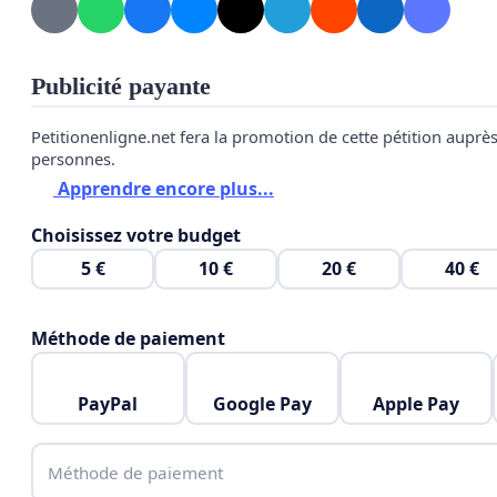
une PE
Publicité payante
PE
Contacter l'auteur de la pétition
Petitionenligne.net fera la promotion de cette pétition auprè
Signer cette pétition
personnes.
En signant, j'autorise
PE
à transmettre les informations 
Apprendre encore plus...
sur ce formulaire aux personnes ayant un pouvoir de dé
Choisissez votre budget
question.
5 €
10 €
20 €
40 €
Continuer avec Facebook
Méthode de paiement
PayPal
Google Pay
Apple Pay
Méthode de paiement