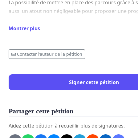
La possibilité de mettre en place des parcours grâce à s
aussi un atout non négligeable pour proposer une pro
élèves et encourager leur investissement.
Montrer plus
Les PE ont exploité mais aussi mis en place des activités,
jeux autour de cette ressource afin d'optimiser au mieu
de la langue anglaise auprès des élèves.
Contacter l’auteur de la pétition
C'est pour ces raisons que nous espérons qu'il existe en
Signer cette pétition
de maintenir l'accès à cette plateforme qui s'est révél
véritable et solide support de travail pour les PE et les 
l'apprentissage de la langue anglaise.
Partager cette pétition
Aidez cette pétition à recueillir plus de signatures.
Cordialement,