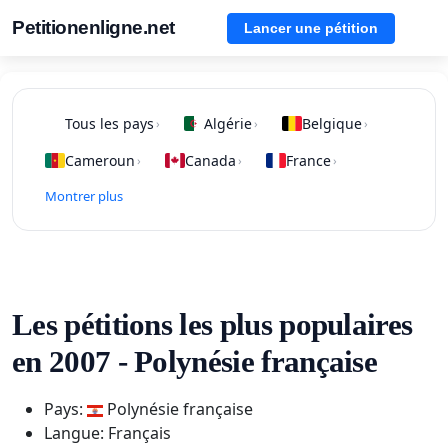
Petitionenligne.net
Lancer une pétition
Tous les pays
Algérie
Belgique
›
›
›
Cameroun
Canada
France
›
›
›
Montrer plus
Les pétitions les plus populaires
en 2007 - Polynésie française
Pays:
Polynésie française
Langue: Français