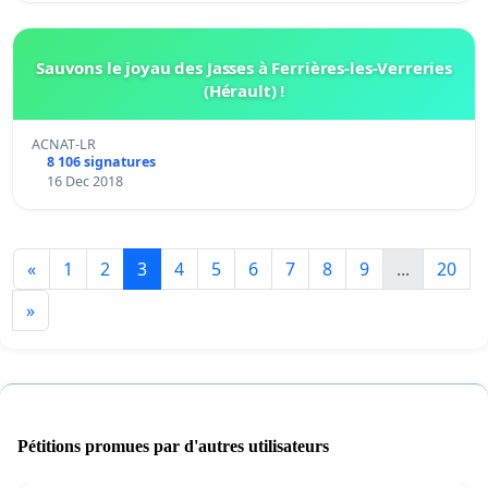
Sauvons le joyau des Jasses à Ferrières-les-Verreries
(Hérault) !
ACNAT-LR
8 106 signatures
16 Dec 2018
«
1
2
3
4
5
6
7
8
9
...
20
»
Pétitions promues par d'autres utilisateurs