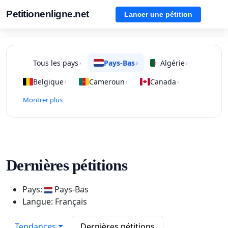
Petitionenligne.net
Lancer une pétition
Tous les pays
Pays-Bas
Algérie
›
›
›
Belgique
Cameroun
Canada
›
›
›
Montrer plus
Dernières pétitions
Pays:
Pays-Bas
Langue: Français
Tendances
Dernières pétitions