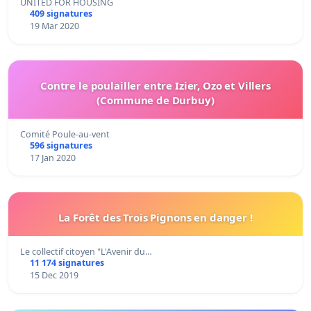
UNITED FOR HOUSING
409 signatures
19 Mar 2020
Contre le poulailler entre Izier, Ozo et Villers
(Commune de Durbuy)
Comité Poule-au-vent
596 signatures
17 Jan 2020
La Forêt des Trois Pignons en danger !
Le collectif citoyen "L'Avenir du…
11 174 signatures
15 Dec 2019