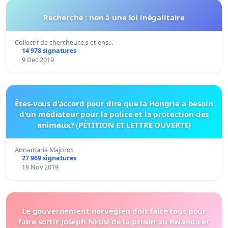
Recherche : non à une loi inégalitaire
Collectif de chercheur.e.s et ens…
14 978 signatures
9 Dec 2019
Êtes-vous d'accord pour dire que la Hongrie a besoin
d'un médiateur pour la police et la protection des
animaux? (PÉTITION ET LETTRE OUVERTE)
Annamaria Majoros
27 969 signatures
18 Nov 2019
Le gouvernement norvégien doit faire tout pour
faire sortir Joseph Nkusi de la prison au Rwanda et