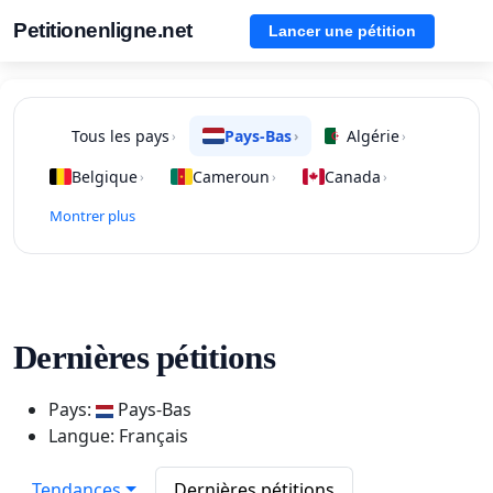
Petitionenligne.net
Lancer une pétition
Tous les pays
Pays-Bas
Algérie
›
›
›
Belgique
Cameroun
Canada
›
›
›
Montrer plus
Dernières pétitions
Pays:
Pays-Bas
Langue: Français
Tendances
Dernières pétitions