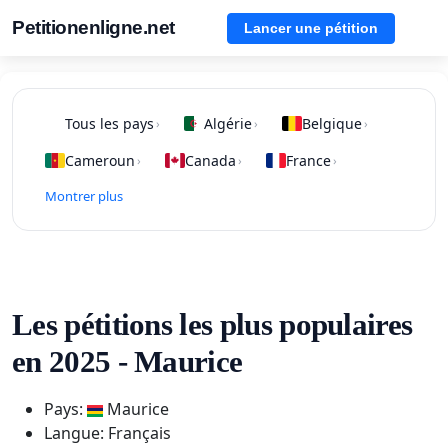
Petitionenligne.net
Lancer une pétition
Tous les pays
Algérie
Belgique
›
›
›
Cameroun
Canada
France
›
›
›
Montrer plus
Les pétitions les plus populaires
en 2025 - Maurice
Pays:
Maurice
Langue: Français