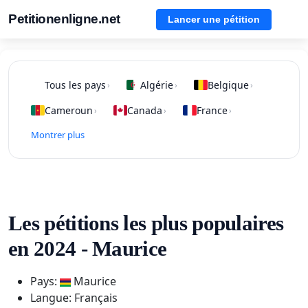
Petitionenligne.net
Lancer une pétition
Tous les pays
Algérie
Belgique
›
›
›
Cameroun
Canada
France
›
›
›
Montrer plus
Les pétitions les plus populaires
en 2024 - Maurice
Pays:
Maurice
Langue: Français