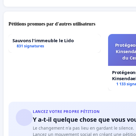
Pétitions promues par d'autres utilisateurs
Sauvons l'immeuble le Lido
Protégeon
831 signatures
Kinsenda
du Ce
Protégeons
Kinsendael
Centre spo
1 133 sign
LANCEZ VOTRE PROPRE PÉTITION
Y a-t-il quelque chose que vous vo
Le changement n'a pas lieu en gardant le silence.
Lancez un mouvement social en créant une pétitio