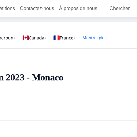
étitions
Contactez-nous
À propos de nous
Chercher
meroun
Canada
France
Montrer plus
›
›
›
 en 2023 - Monaco