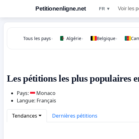
Petitionenligne.net
Voir les p
FR ▼
Tous les pays
Algérie
Belgique
Ca
›
›
›
Les pétitions les plus populaires
Pays:
Monaco
Langue: Français
Tendances
Dernières pétitions