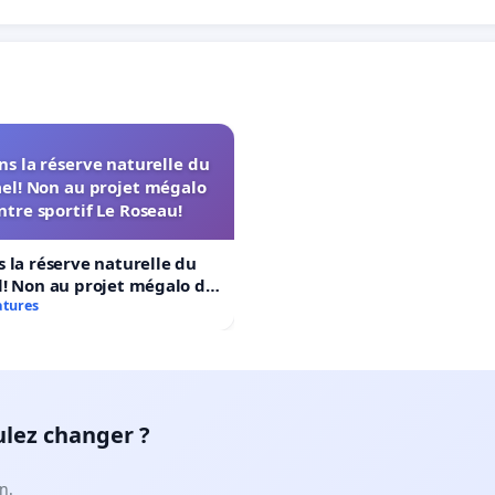
s la réserve naturelle du
el! Non au projet mégalo
ntre sportif Le Roseau!
 la réserve naturelle du
! Non au projet mégalo du
rtif Le Roseau!
atures
ulez changer ?
n.