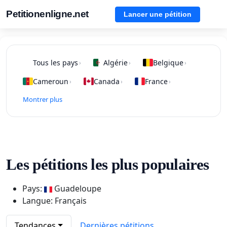
Petitionenligne.net
Lancer une pétition
Tous les pays
Algérie
Belgique
›
›
›
Cameroun
Canada
France
›
›
›
Montrer plus
Les pétitions les plus populaires
Pays:
Guadeloupe
Langue: Français
Tendances
Dernières pétitions