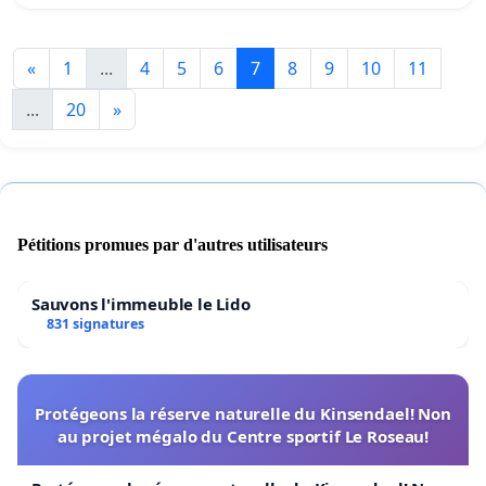
«
1
...
4
5
6
7
8
9
10
11
...
20
»
Pétitions promues par d'autres utilisateurs
Sauvons l'immeuble le Lido
831 signatures
Protégeons la réserve naturelle du Kinsendael! Non
au projet mégalo du Centre sportif Le Roseau!