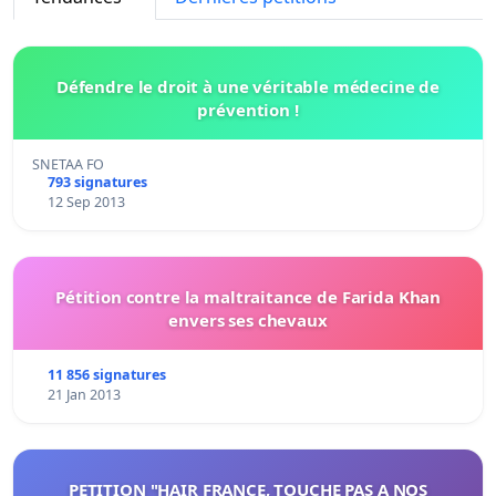
Défendre le droit à une véritable médecine de
prévention !
SNETAA FO
793 signatures
12 Sep 2013
Pétition contre la maltraitance de Farida Khan
envers ses chevaux
11 856 signatures
21 Jan 2013
PETITION "HAIR FRANCE, TOUCHE PAS A NOS