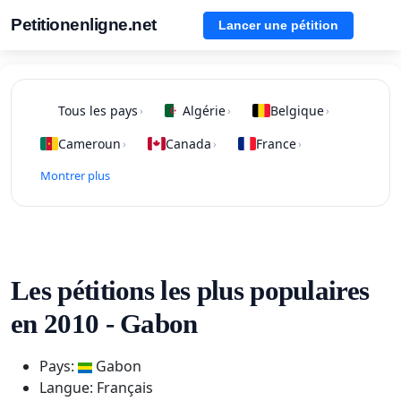
Petitionenligne.net
Lancer une pétition
Tous les pays
Algérie
Belgique
›
›
›
Cameroun
Canada
France
›
›
›
Montrer plus
Les pétitions les plus populaires
en 2010 - Gabon
Pays:
Gabon
Langue: Français