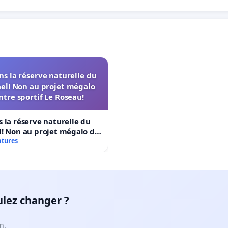
s la réserve naturelle du
el! Non au projet mégalo
ntre sportif Le Roseau!
 la réserve naturelle du
! Non au projet mégalo du
rtif Le Roseau!
atures
ulez changer ?
n.