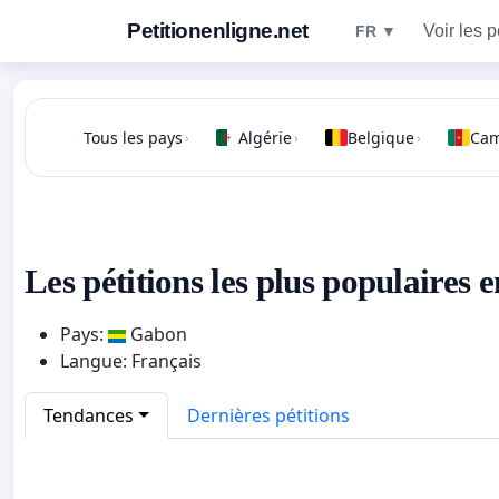
Petitionenligne.net
Voir les p
FR ▼
Tous les pays
Algérie
Belgique
Ca
›
›
›
Les pétitions les plus populaires
Pays:
Gabon
Langue: Français
Tendances
Dernières pétitions