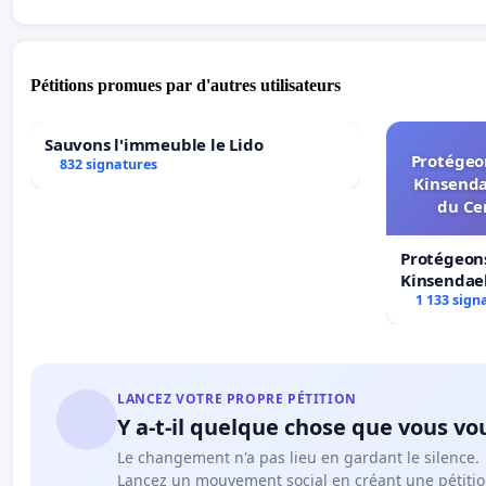
Pétitions promues par d'autres utilisateurs
Sauvons l'immeuble le Lido
Protégeon
832 signatures
Kinsenda
du Ce
Protégeons
Kinsendael
Centre spo
1 133 sign
LANCEZ VOTRE PROPRE PÉTITION
Y a-t-il quelque chose que vous vo
Le changement n'a pas lieu en gardant le silence.
Lancez un mouvement social en créant une pétitio