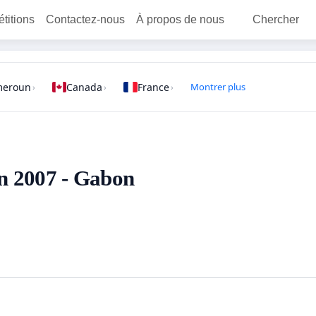
étitions
Contactez-nous
À propos de nous
Chercher
meroun
Canada
France
Montrer plus
›
›
›
 en 2007 - Gabon