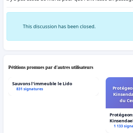
This discussion has been closed.
Pétitions promues par d'autres utilisateurs
Sauvons l'immeuble le Lido
Protégeon
831 signatures
Kinsenda
du Ce
Protégeons
Kinsendael
Centre spo
1 133 sign