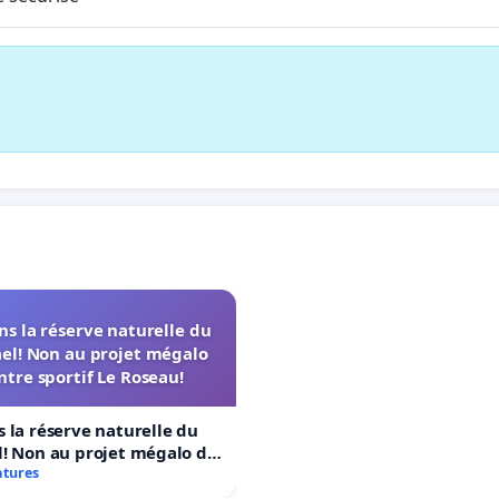
s la réserve naturelle du
el! Non au projet mégalo
ntre sportif Le Roseau!
 la réserve naturelle du
! Non au projet mégalo du
rtif Le Roseau!
atures