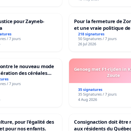
ustice pour Zayneb-
Pour la fermeture de Zo
a
et une vraie politique de
la dépendance
natures
218 signatures
res / 7 jours
50 Signatures / 7 jours
6
26 Jul 2026
 contre le nouveau mode
Genoeg met F1-rijden in 
ération des céréales
Zoute
es de Swiss granum basé
tures
res / 7 jours
neur en protéines
35 signatures
35 Signatures / 7 jours
6
4 Aug 2026
lture, pour l'égalité des
Consignaction doit être 
et pour nos enfants.
aux résidents du Québe