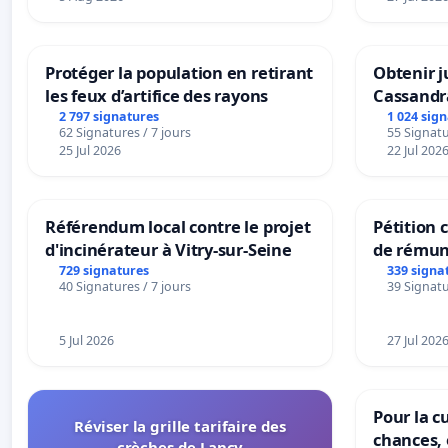
Protéger la population en retirant
Obtenir j
les feux d’artifice des rayons
Cassandr
2 797 signatures
1 024 sig
62 Signatures / 7 jours
55 Signatu
25 Jul 2026
22 Jul 202
Référendum local contre le projet
Pétition
d'incinérateur à Vitry-sur-Seine
de rémun
panifiabl
729 signatures
339 signa
40 Signatures / 7 jours
39 Signatu
sur la te
5 Jul 2026
27 Jul 202
Pour la cu
Réviser la grille tarifaire des
chances, 
crèches de Lancy