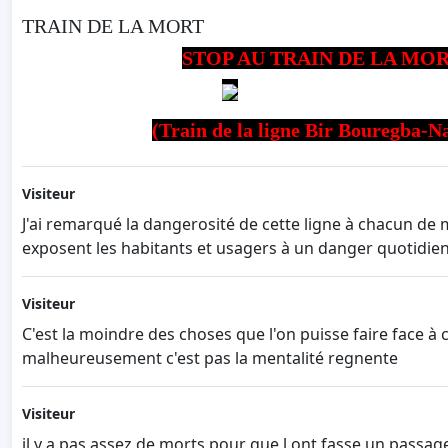
TRAIN DE LA MORT
xxxxxxxxxxxxxxxx
STOP AU TRAIN DE LA MO
xxxxxxxxxxxxxxxxxxxxxxxxx
xxxxxxxxxxxxx
(Train de la ligne Bir Bouregba-N
Visiteur
J'ai remarqué la dangerosité de cette ligne à chacun de m
exposent les habitants et usagers à un danger quotidien.
Visiteur
C'est la moindre des choses que l'on puisse faire face à 
malheureusement c'est pas la mentalité regnente
Visiteur
il y a pas assez de morts pour que l ont fasse un passag