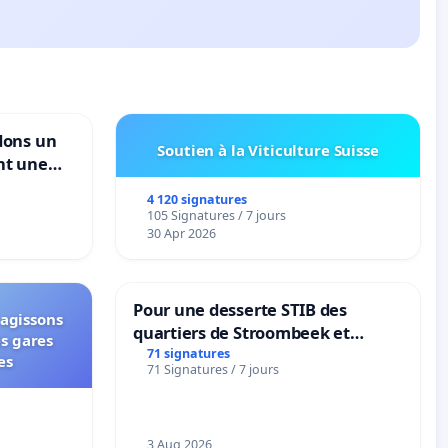
dons un
Soutien à la Viticulture Suisse
nt une
ble de
4 120 signatures
105 Signatures / 7 jours
30 Apr 2026
Pour une desserte STIB des
 agissons
quartiers de Stroombeek et
es gares
Beauval - Voor een MIVB-
71 signatures
es
71 Signatures / 7 jours
bediening van de wijken
Strombeek en Het Voor
3 Aug 2026