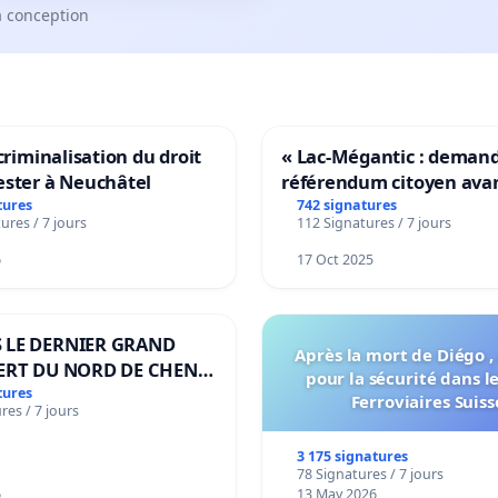
a conception
 criminalisation du droit
« Lac-Mégantic : deman
ester à Neuchâtel
référendum citoyen ava
transformation irréversi
tures
742 signatures
ures / 7 jours
112 Signatures / 7 jours
notre territoire »
6
17 Oct 2025
 LE DERNIER GRAND
Après la mort de Diégo ,
ERT DU NORD DE CHENE-
pour la sécurité dans l
ES
tures
Ferroviaires Suiss
res / 7 jours
3 175 signatures
78 Signatures / 7 jours
6
13 May 2026