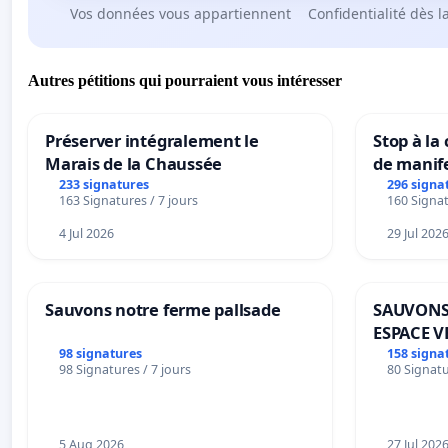
Vos données vous appartiennent
Confidentialité dès l
Autres pétitions qui pourraient vous intéresser
Préserver intégralement le
Stop à la
Marais de la Chaussée
de manif
233 signatures
296 signa
163 Signatures / 7 jours
160 Signat
4 Jul 2026
29 Jul 202
Sauvons notre ferme pallsade
SAUVONS
ESPACE V
BOUGERI
98 signatures
158 signa
98 Signatures / 7 jours
80 Signatu
5 Aug 2026
27 Jul 202