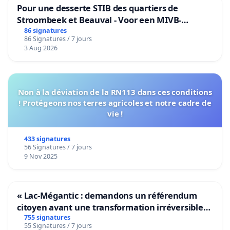
Pour une desserte STIB des quartiers de
Stroombeek et Beauval - Voor een MIVB-
bediening van de wijken Strombeek en Het
86 signatures
86 Signatures / 7 jours
Voor
3 Aug 2026
Non à la déviation de la RN113 dans ces conditions
! Protégeons nos terres agricoles et notre cadre de
vie !
433 signatures
56 Signatures / 7 jours
9 Nov 2025
« Lac-Mégantic : demandons un référendum
citoyen avant une transformation irréversible
de notre territoire »
755 signatures
55 Signatures / 7 jours