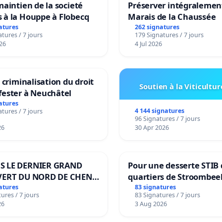
maintien de la societé
Préserver intégralement
 à la Houppe à Flobecq
Marais de la Chaussée
atures
262 signatures
tures / 7 jours
179 Signatures / 7 jours
26
4 Jul 2026
a criminalisation du droit
Soutien à la Viticultur
fester à Neuchâtel
atures
4 144 signatures
tures / 7 jours
96 Signatures / 7 jours
26
30 Apr 2026
S LE DERNIER GRAND
Pour une desserte STIB 
VERT DU NORD DE CHENE-
quartiers de Stroombee
IES
Beauval - Voor een MIV
atures
83 signatures
ures / 7 jours
83 Signatures / 7 jours
bediening van de wijke
26
3 Aug 2026
Strombeek en Het Voor