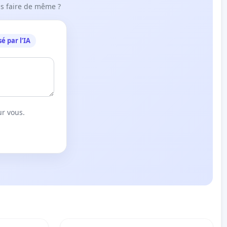
ous faire de même ?
é par l’IA
ur vous.