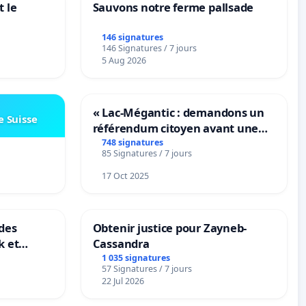
 le
Sauvons notre ferme pallsade
146 signatures
146 Signatures / 7 jours
5 Aug 2026
« Lac-Mégantic : demandons un
e Suisse
référendum citoyen avant une
transformation irréversible de
748 signatures
85 Signatures / 7 jours
notre territoire »
17 Oct 2025
des
Obtenir justice pour Zayneb-
k et
Cassandra
B-
1 035 signatures
57 Signatures / 7 jours
n
22 Jul 2026