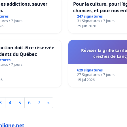
les addictions, sauver
Pour la culture, pour l'é
i.
chances, et pour nos en
tures
247 signatures
ures / 7 jours
31 Signatures / 7 jours
26
25 Jun 2026
ction doit être réservée
Réviser la grille tarif
idents du Québec
crèches de Lanc
atures
ures / 7 jours
629 signatures
27 Signatures / 7 jours
26
15 Jul 2026
3
4
5
6
7
»
nligne.net