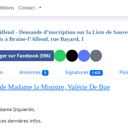
étitions
Contact :
lleud - Demande d’inscription sur la Liste de Sauveg
s à Braine-l’Alleud, rue Bayard, 1
ger sur Facebook (596)
on
Annonces
Signatures
Plus
5
1 432
de Madame la Ministre, Valérie De Bue
dame Izquierdo,
ces dernières infos.