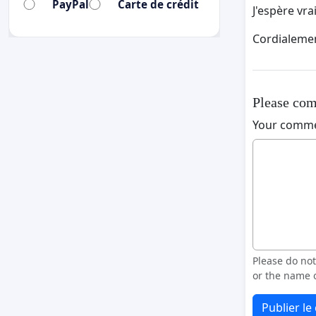
PayPal
Carte de crédit
J'espère vr
Cordialemen
Please com
Your comm
Please do no
or the name o
Publier l