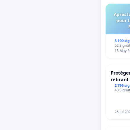
Après l
pour l
3 190 si
52 Signat
13 May 2
Protéger
retirant 
rayons
2 796 si
40 Signat
25 Jul 20