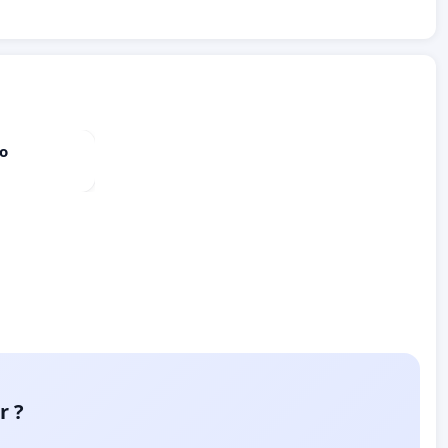
do
r ?