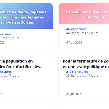
a mort de Diégo , agissons
Genoeg met F1-rijden i
a sécurité dans les gares
Het Zoute
Ferroviaires Suisses
44 signatures
44 Signatures / 7 jours
gnatures
ures / 7 jours
026
4 Aug 2026
 la population en
Pour la fermeture de Z
les feux d’artifice des
et une vraie politique d
la dépendance
gnatures
219 signatures
ures / 7 jours
39 Signatures / 7 jours
26
26 Jul 2026