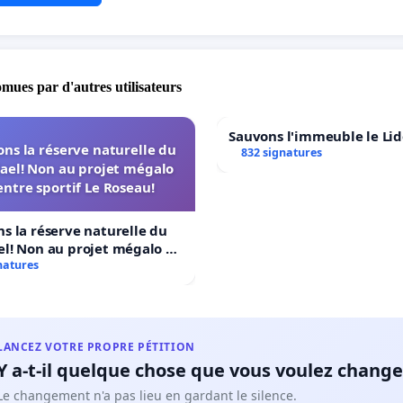
omues par d'autres utilisateurs
Sauvons l'immeuble le Li
ns la réserve naturelle du
832 signatures
ael! Non au projet mégalo
ntre sportif Le Roseau!
s la réserve naturelle du
l! Non au projet mégalo du
ortif Le Roseau!
natures
LANCEZ VOTRE PROPRE PÉTITION
Y a-t-il quelque chose que vous voulez change
Le changement n'a pas lieu en gardant le silence.