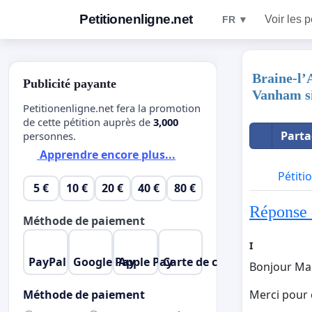
Petitionenligne.net
Voir les p
FR ▼
Braine-l’A
Publicité payante
Vanham si
Petitionenligne.net fera la promotion
de cette pétition auprès de
3,000
Parta
personnes.
Apprendre encore plus...
Pétiti
5 €
10 €
20 €
40 €
80 €
Réponse 
Méthode de paiement
I
PayPal
Google Pay
Apple Pay
Carte de crédit
Bonjour Ma
Méthode de paiement
Merci pour 