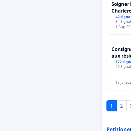
Soigner 
Charlero
42 signa
34 Signat
1 Aug 20
Consigna
aux rés
172 sign
29 Signat
18 Jul 20
1
2
Petitione