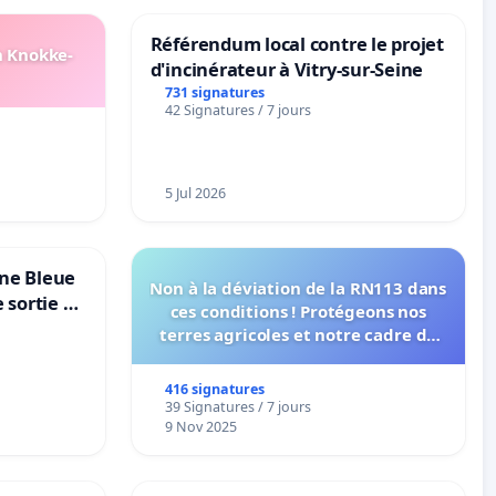
Référendum local contre le projet
n Knokke-
d'incinérateur à Vitry-sur-Seine
731 signatures
42 Signatures / 7 jours
5 Jul 2026
one Bleue
Non à la déviation de la RN113 dans
e sortie de
ces conditions ! Protégeons nos
terres agricoles et notre cadre de
vie !
416 signatures
39 Signatures / 7 jours
9 Nov 2025