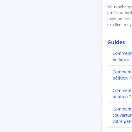
Nous hébergeo
professionnell
mentionnées to
excellent moye
Guides
Comment l
en ligne
Comment 
pétition ?
Comment 
pétition ?
Comment 
couvertur
votre péti