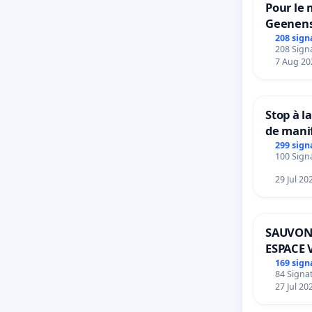
Pour le 
Geenens
208 sign
208 Signa
7 Aug 20
Stop à l
de mani
299 sign
100 Signa
29 Jul 20
SAUVON
ESPACE 
BOUGER
169 sign
84 Signat
27 Jul 20