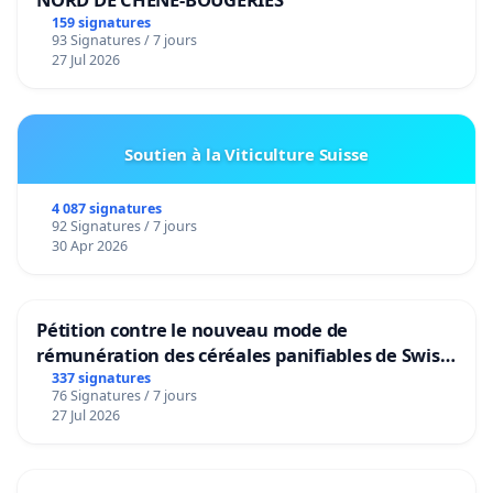
159 signatures
93 Signatures / 7 jours
27 Jul 2026
Soutien à la Viticulture Suisse
4 087 signatures
92 Signatures / 7 jours
30 Apr 2026
Pétition contre le nouveau mode de
rémunération des céréales panifiables de Swiss
granum basé sur la teneur en protéines
337 signatures
76 Signatures / 7 jours
27 Jul 2026