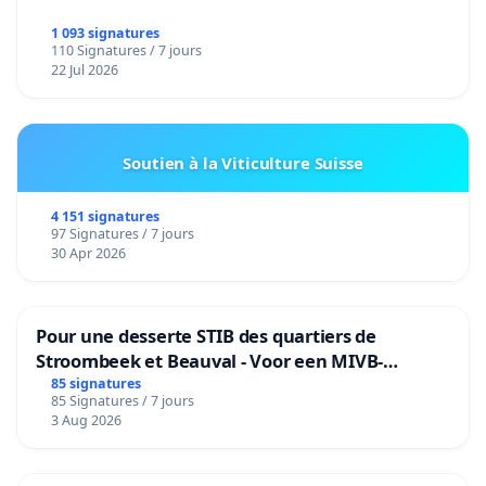
1 093 signatures
110 Signatures / 7 jours
22 Jul 2026
Soutien à la Viticulture Suisse
4 151 signatures
97 Signatures / 7 jours
30 Apr 2026
Pour une desserte STIB des quartiers de
Stroombeek et Beauval - Voor een MIVB-
bediening van de wijken Strombeek en Het
85 signatures
85 Signatures / 7 jours
Voor
3 Aug 2026