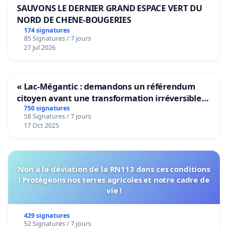
SAUVONS LE DERNIER GRAND ESPACE VERT DU
NORD DE CHENE-BOUGERIES
174 signatures
85 Signatures / 7 jours
27 Jul 2026
« Lac-Mégantic : demandons un référendum
citoyen avant une transformation irréversible
de notre territoire »
750 signatures
58 Signatures / 7 jours
17 Oct 2025
Non à la déviation de la RN113 dans ces conditions
! Protégeons nos terres agricoles et notre cadre de
vie !
429 signatures
52 Signatures / 7 jours