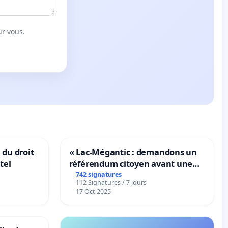
ur vous.
 du droit
« Lac-Mégantic : demandons un
tel
référendum citoyen avant une
transformation irréversible de
742 signatures
112 Signatures / 7 jours
notre territoire »
17 Oct 2025