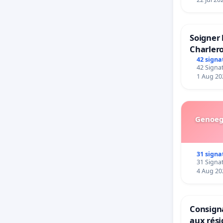
Soigner 
Charlero
42 signa
42 Signat
1 Aug 20
Genoeg 
31 signa
31 Signat
4 Aug 20
Consigna
aux rés