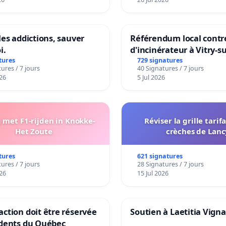
les addictions, sauver
Référendum local contre
i.
d'incinérateur à Vitry-s
tures
729 signatures
ures / 7 jours
40 Signatures / 7 jours
26
5 Jul 2026
met F1-rijden in Knokke-
Réviser la grille tarif
Het Zoute
crèches de Lanc
tures
621 signatures
ures / 7 jours
28 Signatures / 7 jours
26
15 Jul 2026
ction doit être réservée
Soutien à Laetitia Vign
idents du Québec