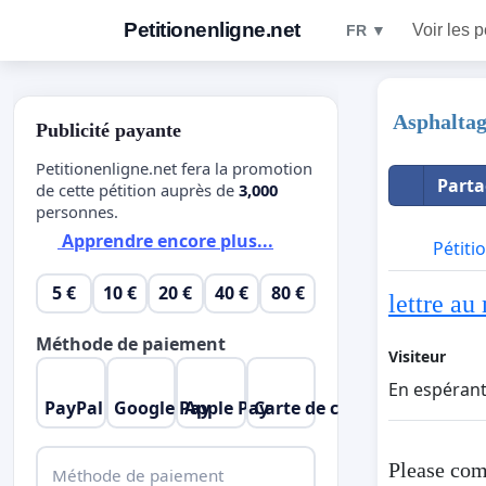
Petitionenligne.net
Voir les p
FR ▼
Asphaltag
Publicité payante
Petitionenligne.net fera la promotion
Parta
de cette pétition auprès de
3,000
personnes.
Apprendre encore plus...
Pétiti
5 €
10 €
20 €
40 €
80 €
lettre au
Méthode de paiement
Visiteur
En espérant
PayPal
Google Pay
Apple Pay
Carte de crédit
Please com
Méthode de paiement