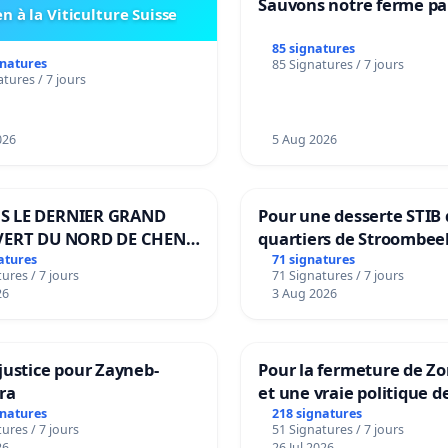
Sauvons notre ferme pa
n à la Viticulture Suisse
85 signatures
gnatures
85 Signatures / 7 jours
tures / 7 jours
026
5 Aug 2026
S LE DERNIER GRAND
Pour une desserte STIB 
VERT DU NORD DE CHENE-
quartiers de Stroombee
IES
Beauval - Voor een MIV
atures
71 signatures
ures / 7 jours
71 Signatures / 7 jours
bediening van de wijke
26
3 Aug 2026
Strombeek en Het Voor
justice pour Zayneb-
Pour la fermeture de Z
ra
et une vraie politique d
la dépendance
gnatures
218 signatures
ures / 7 jours
51 Signatures / 7 jours
26
26 Jul 2026