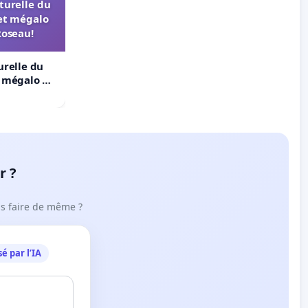
turelle du
et mégalo
Roseau!
urelle du
t mégalo du
r ?
ous faire de même ?
é par l’IA