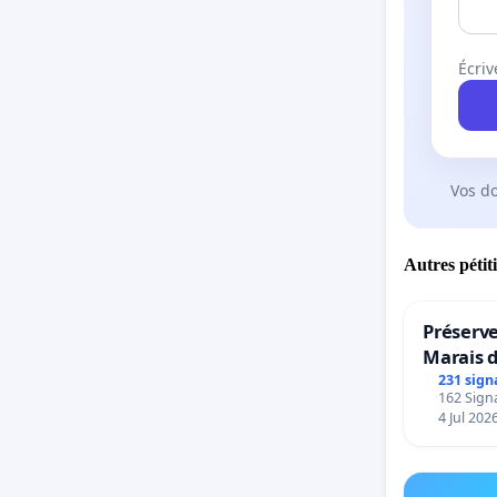
Écriv
Vos d
Autres pétit
Préserve
Marais 
231 sign
162 Signa
4 Jul 202