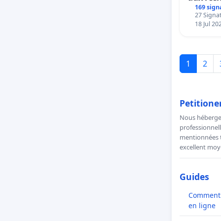
169 sign
27 Signat
18 Jul 20
1
2
Petitione
Nous hébergeo
professionnell
mentionnées to
excellent moye
Guides
Comment l
en ligne