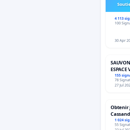
Soutie
4 113 si
100 Signa
30 Apr 2
SAUVON
ESPACE 
BOUGER
155 sign
78 Signat
27 Jul 20
Obtenir 
Cassand
1 024 si
55 Signat
22 Jul 20