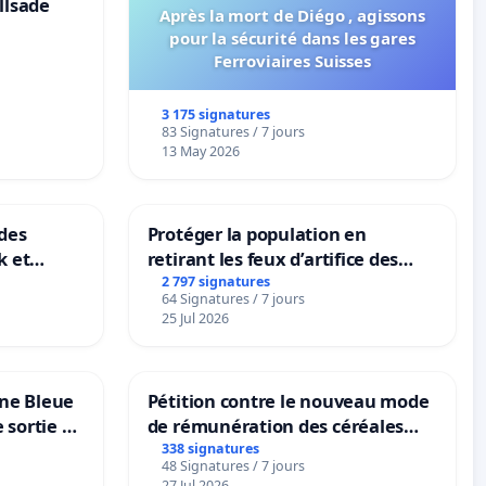
llsade
Après la mort de Diégo , agissons
pour la sécurité dans les gares
Ferroviaires Suisses
3 175 signatures
83 Signatures / 7 jours
13 May 2026
des
Protéger la population en
k et
retirant les feux d’artifice des
B-
rayons
2 797 signatures
64 Signatures / 7 jours
n
25 Jul 2026
one Bleue
Pétition contre le nouveau mode
e sortie de
de rémunération des céréales
panifiables de Swiss granum basé
338 signatures
48 Signatures / 7 jours
sur la teneur en protéines
27 Jul 2026