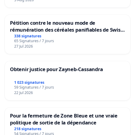
Pétition contre le nouveau mode de
rémunération des céréales panifiables de Swiss
granum basé sur la teneur en protéines
338 signatures
65 Signatures / 7 jours
27 Jul 2026
Obtenir justice pour Zayneb-Cassandra
1 023 signatures
59 Signatures / 7 jours
22 Jul 2026
Pour la fermeture de Zone Bleue et une vraie
politique de sortie de la dépendance
218 signatures
54 Signatures / 7 jours