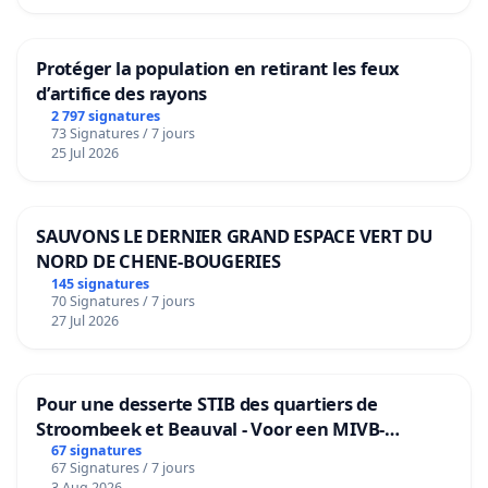
Protéger la population en retirant les feux
d’artifice des rayons
2 797 signatures
73 Signatures / 7 jours
25 Jul 2026
SAUVONS LE DERNIER GRAND ESPACE VERT DU
NORD DE CHENE-BOUGERIES
145 signatures
70 Signatures / 7 jours
27 Jul 2026
Pour une desserte STIB des quartiers de
Stroombeek et Beauval - Voor een MIVB-
bediening van de wijken Strombeek en Het
67 signatures
67 Signatures / 7 jours
Voor
3 Aug 2026