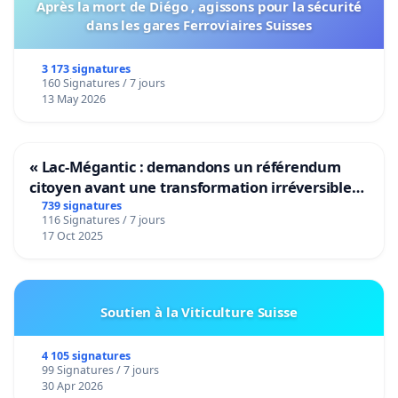
Après la mort de Diégo , agissons pour la sécurité
dans les gares Ferroviaires Suisses
3 173 signatures
160 Signatures / 7 jours
13 May 2026
« Lac-Mégantic : demandons un référendum
citoyen avant une transformation irréversible
de notre territoire »
739 signatures
116 Signatures / 7 jours
17 Oct 2025
Soutien à la Viticulture Suisse
4 105 signatures
99 Signatures / 7 jours
30 Apr 2026