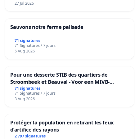
27 Jul 2026
Sauvons notre ferme pallsade
71 signatures
71 Signatures / 7 jours
5 Aug 2026
Pour une desserte STIB des quartiers de
Stroombeek et Beauval - Voor een MIVB-
bediening van de wijken Strombeek en Het
71 signatures
71 Signatures / 7 jours
Voor
3 Aug 2026
Protéger la population en retirant les feux
d’artifice des rayons
2 797 signatures