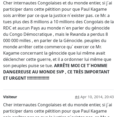
Cher
internaute
s
Congolaises et du monde entier, si j´ai
participer dans cette
pétition
pour que Paul Kagame
sois
arrêter
par ce que la justice n´exister pas. ce Mr. a
tues plus des 8 millions a 10 millions des Congolais de la
RDC et aucun Pays au monde n´en parler du
génocide
du Congo
Démocratique
, mais le Rwanda a perdus 8
000 000 milles , en parler de la
Génocide
. peuples du
monde
arrêter
cette commerce qu´ exercer ce Mr.
Kagame concernant la
génocide
que lui
même
avait
déclencher
cette guerre, et il a ordonner lui
même
que
son peuples puise se tue.
ARRÊTE
MOI CE T´HOMME
DANGEREUSE
AU MONDE SVP , CE
TRÈS
IMPORTANT
ET
URGENT
!!!!!!!!!!!!!!!!!
Visiteur
#4
Apr 10, 2014, 20:43
Cher internautes Congolaises et du monde entier, si j´ai
participer dans cette pétition pour que Paul Kagame