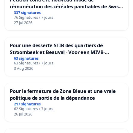
rémunération des céréales panifiables de Swiss
granum basé sur la teneur en protéines
337 signatures
76 Signatures / 7 jours
27 Jul 2026
Pour une desserte STIB des quartiers de
Stroombeek et Beauval - Voor een MIVB-
bediening van de wijken Strombeek en Het
63 signatures
63 Signatures / 7 jours
Voor
3 Aug 2026
Pour la fermeture de Zone Bleue et une vraie
politique de sortie de la dépendance
217 signatures
62 Signatures / 7 jours
26 Jul 2026