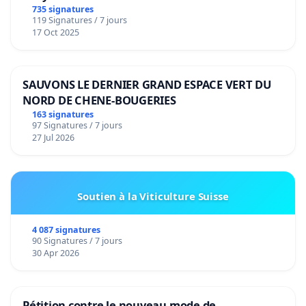
de notre territoire »
735 signatures
119 Signatures / 7 jours
17 Oct 2025
SAUVONS LE DERNIER GRAND ESPACE VERT DU
NORD DE CHENE-BOUGERIES
163 signatures
97 Signatures / 7 jours
27 Jul 2026
Soutien à la Viticulture Suisse
4 087 signatures
90 Signatures / 7 jours
30 Apr 2026
Pétition contre le nouveau mode de