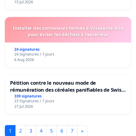
15 Jul 2026
Installer des conteneurs fermés à Villaverde Alto
pour éviter les déchets à l'extérieur
24 signatures
24 Signatures / 7 jours
6 Aug 2026
Pétition contre le nouveau mode de
rémunération des céréales panifiables de Swiss
granum basé sur la teneur en protéines
339 signatures
23 Signatures / 7 jours
27 Jul 2026
1
2
3
4
5
6
7
»