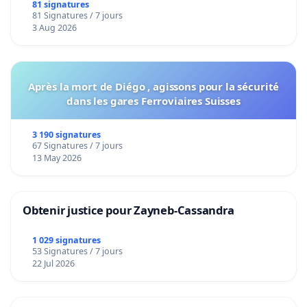
bediening van de wijken Strombeek en Het
81 signatures
81 Signatures / 7 jours
Voor
3 Aug 2026
Après la mort de Diégo , agissons pour la sécurité
dans les gares Ferroviaires Suisses
3 190 signatures
67 Signatures / 7 jours
13 May 2026
Obtenir justice pour Zayneb-Cassandra
1 029 signatures
53 Signatures / 7 jours
22 Jul 2026