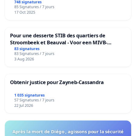
de notre territoire »
748 signatures
85 Signatures / 7 jours
17 Oct 2025
Pour une desserte STIB des quartiers de
Stroombeek et Beauval - Voor een MIVB-
bediening van de wijken Strombeek en Het
83 signatures
83 Signatures / 7 jours
Voor
3 Aug 2026
Obtenir justice pour Zayneb-Cassandra
1 035 signatures
57 Signatures / 7 jours
22 Jul 2026
Après la mort de Diégo , agissons pour la sécurité