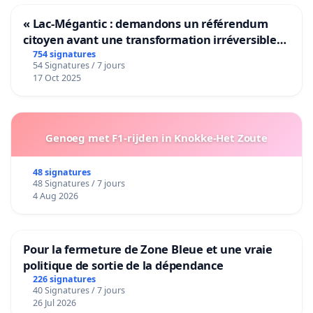
« Lac-Mégantic : demandons un référendum
citoyen avant une transformation irréversible
de notre territoire »
754 signatures
54 Signatures / 7 jours
17 Oct 2025
Genoeg met F1-rijden in Knokke-Het Zoute
48 signatures
48 Signatures / 7 jours
4 Aug 2026
Pour la fermeture de Zone Bleue et une vraie
politique de sortie de la dépendance
226 signatures
40 Signatures / 7 jours
26 Jul 2026