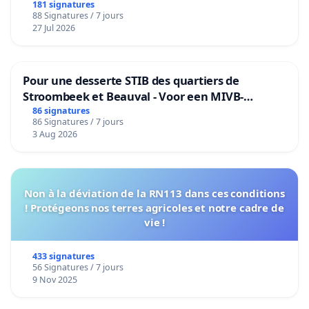
181 signatures
88 Signatures / 7 jours
27 Jul 2026
Pour une desserte STIB des quartiers de
Stroombeek et Beauval - Voor een MIVB-
bediening van de wijken Strombeek en Het
86 signatures
86 Signatures / 7 jours
Voor
3 Aug 2026
Non à la déviation de la RN113 dans ces conditions
! Protégeons nos terres agricoles et notre cadre de
vie !
433 signatures
56 Signatures / 7 jours
9 Nov 2025