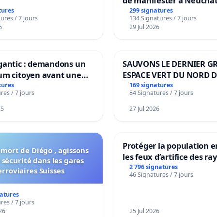
de manifester à Neuchât
tures
299 signatures
ures / 7 jours
134 Signatures / 7 jours
6
29 Jul 2026
gantic : demandons un
SAUVONS LE DERNIER G
um citoyen avant une
ESPACE VERT DU NORD D
ation irréversible de
BOUGERIES
tures
169 signatures
res / 7 jours
84 Signatures / 7 jours
itoire »
25
27 Jul 2026
Protéger la population e
 mort de Diégo , agissons
les feux d’artifice des ra
 sécurité dans les gares
2 796 signatures
erroviaires Suisses
46 Signatures / 7 jours
natures
res / 7 jours
26
25 Jul 2026