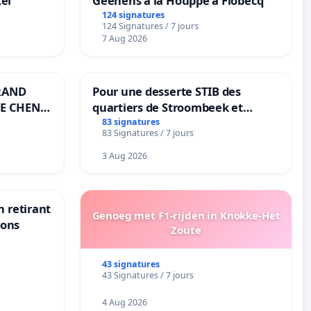
el
Geenens à la Houppe à Flobecq
124 signatures
124 Signatures / 7 jours
7 Aug 2026
RAND
Pour une desserte STIB des
E CHENE-
quartiers de Stroombeek et
Beauval - Voor een MIVB-
83 signatures
83 Signatures / 7 jours
bediening van de wijken
Strombeek en Het Voor
3 Aug 2026
n retirant
Genoeg met F1-rijden in Knokke-Het
yons
Zoute
43 signatures
43 Signatures / 7 jours
4 Aug 2026