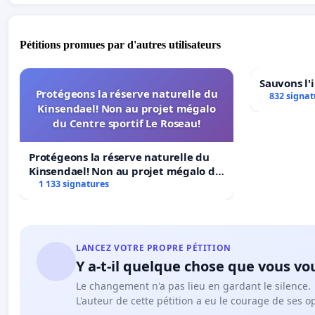
Pétitions promues par d'autres utilisateurs
Sauvons l'
Protégeons la réserve naturelle du
832 signat
Kinsendael! Non au projet mégalo
du Centre sportif Le Roseau!
Protégeons la réserve naturelle du
Kinsendael! Non au projet mégalo du
Centre sportif Le Roseau!
1 133 signatures
LANCEZ VOTRE PROPRE PÉTITION
Y a-t-il quelque chose que vous vo
Le changement n'a pas lieu en gardant le silence.
L'auteur de cette pétition a eu le courage de ses o