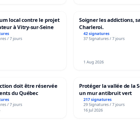
m local contre le projet
Soigner les addictions, 
ateur à Vitry-sur-Seine
Charleroi.
tures
42 signatures
res / 7 jours
37 Signatures / 7 jours
1 Aug 2026
tion doit être réservée
Protéger la vallée de la 
dents du Québec
un mur antibruit vert
tures
217 signatures
res / 7 jours
29 Signatures / 7 jours
6
16 Jul 2026