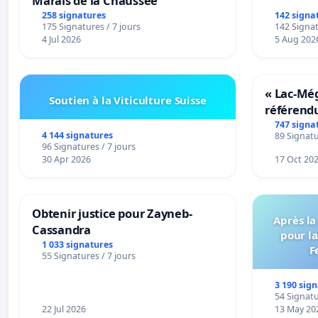
Marais de la Chaussée
258 signatures
142 signa
175 Signatures / 7 jours
142 Signat
4 Jul 2026
5 Aug 202
« Lac-Mé
Soutien à la Viticulture Suisse
référend
transform
747 signa
4 144 signatures
89 Signatu
notre terr
96 Signatures / 7 jours
30 Apr 2026
17 Oct 20
Obtenir justice pour Zayneb-
Après la
Cassandra
pour la
1 033 signatures
F
55 Signatures / 7 jours
3 190 sig
54 Signatu
22 Jul 2026
13 May 20