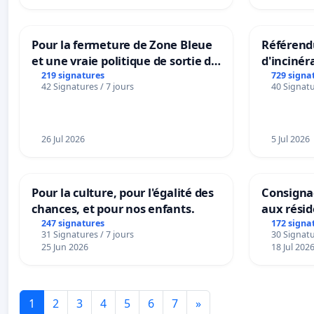
Pour la fermeture de Zone Bleue
Référendu
et une vraie politique de sortie de
d'incinér
la dépendance
219 signatures
729 signa
42 Signatures / 7 jours
40 Signatu
26 Jul 2026
5 Jul 2026
Pour la culture, pour l'égalité des
Consignac
chances, et pour nos enfants.
aux rési
247 signatures
172 signa
31 Signatures / 7 jours
30 Signatu
25 Jun 2026
18 Jul 202
1
2
3
4
5
6
7
»