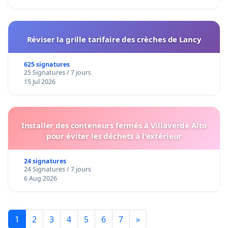
Réviser la grille tarifaire des crèches de Lancy
625 signatures
25 Signatures / 7 jours
15 Jul 2026
Installer des conteneurs fermés à Villaverde Alto
pour éviter les déchets à l'extérieur
24 signatures
24 Signatures / 7 jours
6 Aug 2026
1
2
3
4
5
6
7
»