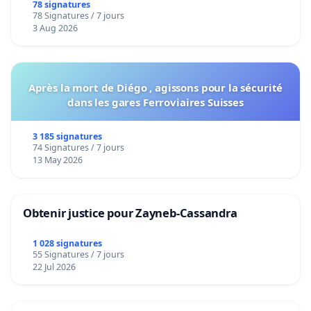
bediening van de wijken Strombeek en Het
78 signatures
78 Signatures / 7 jours
Voor
3 Aug 2026
Après la mort de Diégo , agissons pour la sécurité
dans les gares Ferroviaires Suisses
3 185 signatures
74 Signatures / 7 jours
13 May 2026
Obtenir justice pour Zayneb-Cassandra
1 028 signatures
55 Signatures / 7 jours
22 Jul 2026