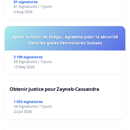
bediening van de wijken Strombeek en Het
81 signatures
81 Signatures / 7 jours
Voor
3 Aug 2026
Après la mort de Diégo , agissons pour la sécurité
dans les gares Ferroviaires Suisses
3 190 signatures
58 Signatures / 7 jours
13 May 2026
Obtenir justice pour Zayneb-Cassandra
1 032 signatures
54 Signatures / 7 jours
22 Jul 2026