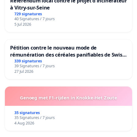
Référendum local contre le projet d'incinérateur
à Vitry-sur-Seine
729 signatures
40 Signatures / 7 jours
5 Jul 2026
Pétition contre le nouveau mode de
rémunération des céréales panifiables de Swiss
granum basé sur la teneur en protéines
339 signatures
39 Signatures / 7 jours
27 Jul 2026
Genoeg met F1-rijden in Knokke-Het Zoute
35 signatures
35 Signatures / 7 jours
4 Aug 2026