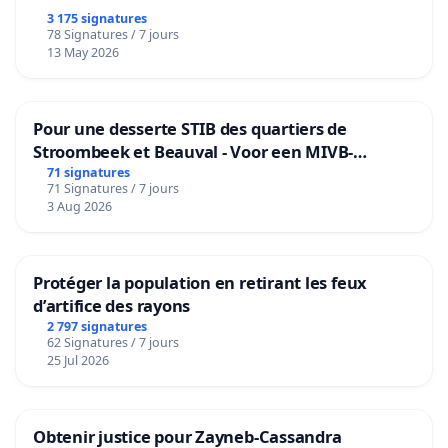
3 175 signatures
78 Signatures / 7 jours
13 May 2026
Pour une desserte STIB des quartiers de
Stroombeek et Beauval - Voor een MIVB-
bediening van de wijken Strombeek en Het
71 signatures
71 Signatures / 7 jours
Voor
3 Aug 2026
Protéger la population en retirant les feux
d’artifice des rayons
2 797 signatures
62 Signatures / 7 jours
25 Jul 2026
Obtenir justice pour Zayneb-Cassandra