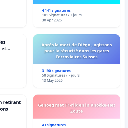
4 141 signatures
101 Signatures / 7 jours
30 Apr 2026
des
Après la mort de Diégo , agissons
 et
pour la sécurité dans les gares
-
Ferroviaires Suisses
3 190 signatures
58 Signatures / 7 jours
13 May 2026
n retirant
Genoeg met F1-rijden in Knokke-Het
yons
Zoute
43 signatures