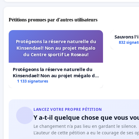
Pétitions promues par d'autres utilisateurs
Sauvons l'
Protégeons la réserve naturelle du
832 signat
Kinsendael! Non au projet mégalo
du Centre sportif Le Roseau!
Protégeons la réserve naturelle du
Kinsendael! Non au projet mégalo du
Centre sportif Le Roseau!
1 133 signatures
LANCEZ VOTRE PROPRE PÉTITION
Y a-t-il quelque chose que vous vo
Le changement n'a pas lieu en gardant le silence.
L'auteur de cette pétition a eu le courage de ses o