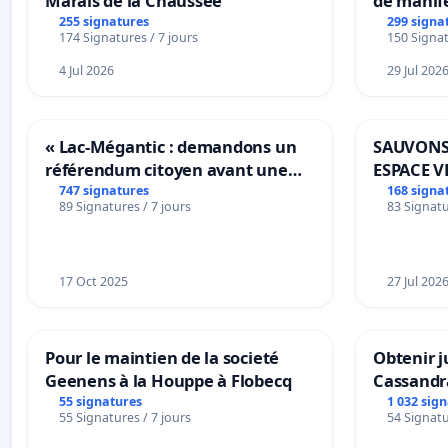
Marais de la Chaussée
de manif
255 signatures
299 signa
174 Signatures / 7 jours
150 Signat
4 Jul 2026
29 Jul 202
« Lac-Mégantic : demandons un
SAUVONS
référendum citoyen avant une
ESPACE V
transformation irréversible de
BOUGERI
747 signatures
168 signa
89 Signatures / 7 jours
83 Signatu
notre territoire »
17 Oct 2025
27 Jul 202
Pour le maintien de la societé
Obtenir j
Geenens à la Houppe à Flobecq
Cassandr
55 signatures
1 032 sig
55 Signatures / 7 jours
54 Signatu