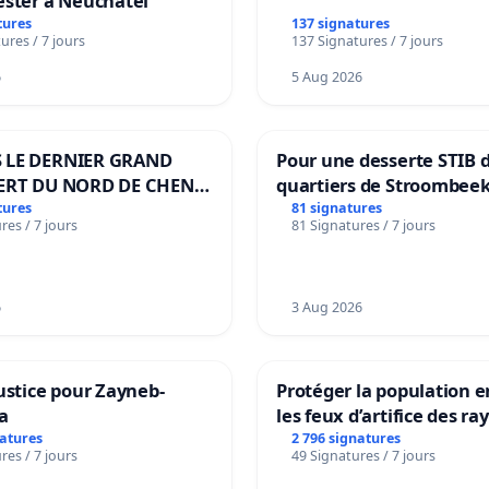
ester à Neuchâtel
tures
137 signatures
ures / 7 jours
137 Signatures / 7 jours
6
5 Aug 2026
 LE DERNIER GRAND
Pour une desserte STIB 
ERT DU NORD DE CHENE-
quartiers de Stroombeek
ES
Beauval - Voor een MIVB
tures
81 signatures
res / 7 jours
81 Signatures / 7 jours
bediening van de wijken
Strombeek en Het Voor
6
3 Aug 2026
ustice pour Zayneb-
Protéger la population e
a
les feux d’artifice des ra
natures
2 796 signatures
res / 7 jours
49 Signatures / 7 jours