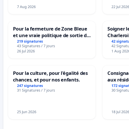
7 Aug 2026
22 Jul 202
Pour la fermeture de Zone Bleue
Soigner l
et une vraie politique de sortie de
Charleroi
la dépendance
219 signatures
42 signat
43 Signatures / 7 jours
42 Signatu
26 Jul 2026
1 Aug 202
Pour la culture, pour l'égalité des
Consignac
chances, et pour nos enfants.
aux rési
247 signatures
172 signa
31 Signatures / 7 jours
30 Signatu
25 Jun 2026
18 Jul 202