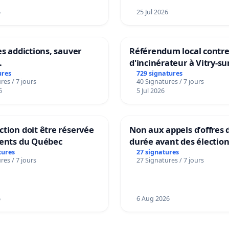
6
25 Jul 2026
es addictions, sauver
Référendum local contre 
.
d'incinérateur à Vitry-su
ures
729 signatures
res / 7 jours
40 Signatures / 7 jours
6
5 Jul 2026
tion doit être réservée
Non aux appels d’offres 
dents du Québec
durée avant des électio
tures
27 signatures
res / 7 jours
27 Signatures / 7 jours
6
6 Aug 2026