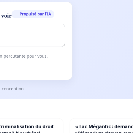
Propulsé par l’IA
 voir
on percutante pour vous.
a conception
 criminalisation du droit
« Lac-Mégantic : deman