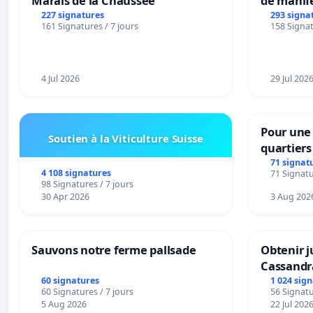
Marais de la Chaussée
de manif
227 signatures
293 signa
161 Signatures / 7 jours
158 Signat
4 Jul 2026
29 Jul 202
Pour une 
Soutien à la Viticulture Suisse
quartier
Beauval -
71 signat
4 108 signatures
71 Signatu
bedienin
98 Signatures / 7 jours
Strombee
30 Apr 2026
3 Aug 202
Sauvons notre ferme pallsade
Obtenir j
Cassandr
60 signatures
1 024 sig
60 Signatures / 7 jours
56 Signatu
5 Aug 2026
22 Jul 202