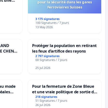
nt une
pour la sécurité dans les gares
ble de
Ferroviaires Suisses
3 175 signatures
100 Signatures / 7 jours
13 May 2026
RAND
Protéger la population en retirant
E CHENE-
les feux d’artifice des rayons
2 797 signatures
68 Signatures / 7 jours
25 Jul 2026
eau mode
Pour la fermeture de Zone Bleue
éales
et une vraie politique de sortie de
anum basé
la dépendance
218 signatures
51 Signatures / 7 jours
es
26 Jul 2026