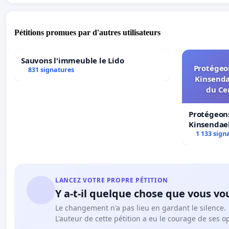
Pétitions promues par d'autres utilisateurs
Sauvons l'immeuble le Lido
Protégeon
831 signatures
Kinsenda
du Ce
Protégeons
Kinsendael
Centre spo
1 133 sign
LANCEZ VOTRE PROPRE PÉTITION
Y a-t-il quelque chose que vous vo
Le changement n'a pas lieu en gardant le silence.
L'auteur de cette pétition a eu le courage de ses o