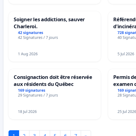
Soigner les addictions, sauver
Référendu
Charleroi.
d'incinér
42 signatures
728 signa
42 Signatures / 7 jours
40 Signatu
1 Aug 2026
5 Jul 2026
Consignaction doit être réservée
Permis de
aux résidents du Québec
examen d
accessibl
169 signatures
169 signa
29 Signatures / 7 jours
28 Signatu
à Bruxell
18 Jul 2026
25 Jul 202
1
2
3
4
5
6
7
»