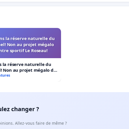
s la réserve naturelle du
el! Non au projet mégalo
ntre sportif Le Roseau!
 la réserve naturelle du
! Non au projet mégalo du
rtif Le Roseau!
atures
ulez changer ?
pinions. Allez-vous faire de même ?