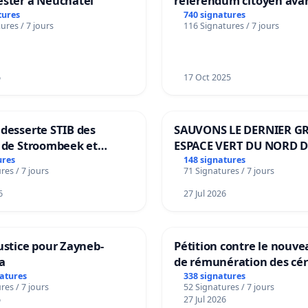
ester à Neuchâtel
référendum citoyen ava
transformation irréversi
tures
740 signatures
ures / 7 jours
116 Signatures / 7 jours
notre territoire »
6
17 Oct 2025
desserte STIB des
SAUVONS LE DERNIER G
s de Stroombeek et
ESPACE VERT DU NORD D
 Voor een MIVB-
BOUGERIES
ures
148 signatures
res / 7 jours
71 Signatures / 7 jours
g van de wijken
k en Het Voor
6
27 Jul 2026
ustice pour Zayneb-
Pétition contre le nouv
a
de rémunération des cér
panifiables de Swiss gr
natures
338 signatures
res / 7 jours
52 Signatures / 7 jours
sur la teneur en protéin
6
27 Jul 2026