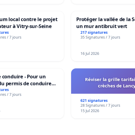
m local contre le projet
Protéger la vallée de la 
ateur à Vitry-sur-Seine
un mur antibruit vert
tures
217 signatures
res / 7 jours
35 Signatures / 7 jours
16 Jul 2026
 conduire - Pour un
Réviser la grille tarifa
u permis de conduire
crèches de Lanc
e dans plusieurs langues
tures
res / 7 jours
es
621 signatures
28 Signatures / 7 jours
6
15 Jul 2026