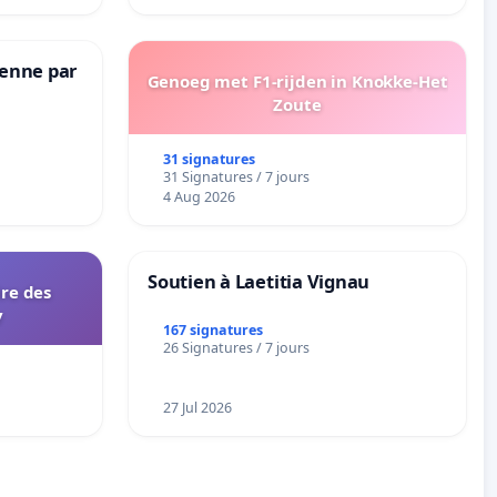
Senne par
Genoeg met F1-rijden in Knokke-Het
Zoute
31 signatures
31 Signatures / 7 jours
4 Aug 2026
Soutien à Laetitia Vignau
ire des
y
167 signatures
26 Signatures / 7 jours
27 Jul 2026