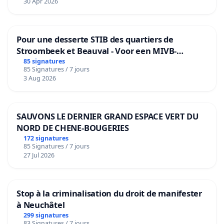
30 Apr 2026
Pour une desserte STIB des quartiers de
Stroombeek et Beauval - Voor een MIVB-
bediening van de wijken Strombeek en Het
85 signatures
85 Signatures / 7 jours
Voor
3 Aug 2026
SAUVONS LE DERNIER GRAND ESPACE VERT DU
NORD DE CHENE-BOUGERIES
172 signatures
85 Signatures / 7 jours
27 Jul 2026
Stop à la criminalisation du droit de manifester
à Neuchâtel
299 signatures
83 Signatures / 7 jours