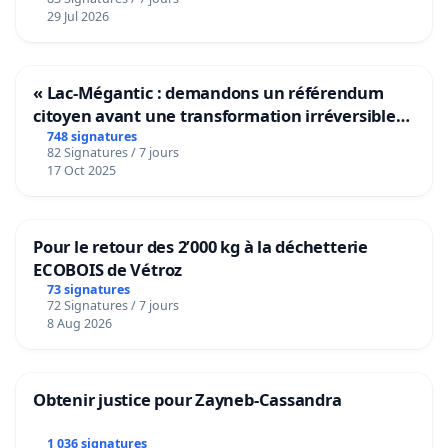
29 Jul 2026
« Lac-Mégantic : demandons un référendum
citoyen avant une transformation irréversible
de notre territoire »
748 signatures
82 Signatures / 7 jours
17 Oct 2025
Pour le retour des 2’000 kg à la déchetterie
ECOBOIS de Vétroz
73 signatures
72 Signatures / 7 jours
8 Aug 2026
Obtenir justice pour Zayneb-Cassandra
1 036 signatures