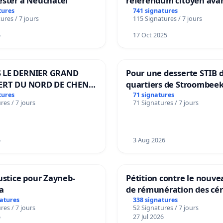
ester à Neuchâtel
référendum citoyen ava
transformation irréversi
tures
741 signatures
ures / 7 jours
115 Signatures / 7 jours
notre territoire »
6
17 Oct 2025
 LE DERNIER GRAND
Pour une desserte STIB 
ERT DU NORD DE CHENE-
quartiers de Stroombeek
ES
Beauval - Voor een MIVB
tures
71 signatures
res / 7 jours
71 Signatures / 7 jours
bediening van de wijken
Strombeek en Het Voor
6
3 Aug 2026
ustice pour Zayneb-
Pétition contre le nouv
a
de rémunération des cér
panifiables de Swiss gr
natures
338 signatures
res / 7 jours
52 Signatures / 7 jours
sur la teneur en protéin
6
27 Jul 2026