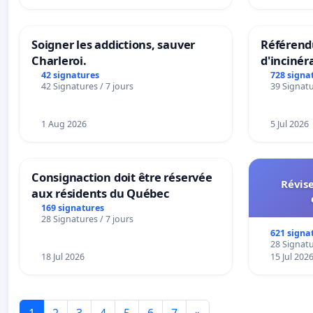
Soigner les addictions, sauver
Référendu
Charleroi.
d'incinér
42 signatures
728 signa
42 Signatures / 7 jours
39 Signatu
1 Aug 2026
5 Jul 2026
Consignaction doit être réservée
Révise
aux résidents du Québec
169 signatures
28 Signatures / 7 jours
621 signa
28 Signatu
18 Jul 2026
15 Jul 202
1
2
3
4
5
6
7
»