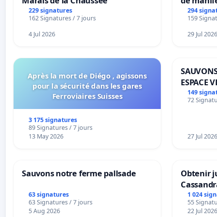
Marais de la Chaussée
de manif
229 signatures
294 signa
162 Signatures / 7 jours
159 Signat
4 Jul 2026
29 Jul 202
SAUVONS
Après la mort de Diégo , agissons
ESPACE V
pour la sécurité dans les gares
BOUGERI
149 signa
Ferroviaires Suisses
72 Signatu
3 175 signatures
89 Signatures / 7 jours
13 May 2026
27 Jul 202
Sauvons notre ferme pallsade
Obtenir j
Cassandr
63 signatures
1 024 sig
63 Signatures / 7 jours
55 Signatu
5 Aug 2026
22 Jul 202