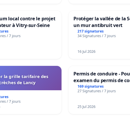
m local contre le projet
Protéger la vallée de la 
ateur à Vitry-sur-Seine
un mur antibruit vert
tures
217 signatures
res / 7 jours
34 Signatures / 7 jours
16 Jul 2026
Permis de conduire - Pou
r la grille tarifaire des
examen du permis de co
crèches de Lancy
accessible dans plusieur
169 signatures
27 Signatures / 7 jours
à Bruxelles
tures
res / 7 jours
6
25 Jul 2026