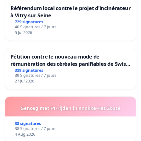
Référendum local contre le projet d'incinérateur
à Vitry-sur-Seine
729 signatures
40 Signatures / 7 jours
5 Jul 2026
Pétition contre le nouveau mode de
rémunération des céréales panifiables de Swiss
granum basé sur la teneur en protéines
339 signatures
39 Signatures / 7 jours
27 Jul 2026
Genoeg met F1-rijden in Knokke-Het Zoute
38 signatures
38 Signatures / 7 jours
4 Aug 2026