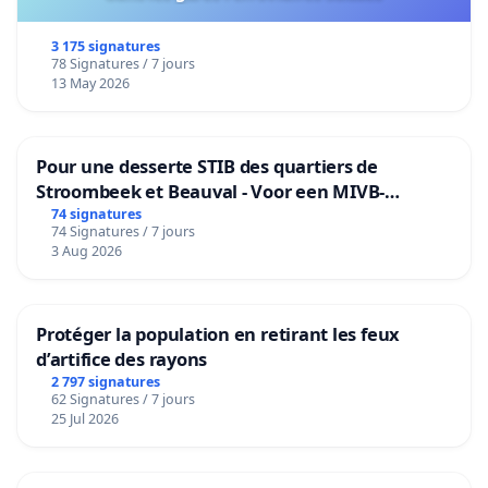
3 175 signatures
78 Signatures / 7 jours
13 May 2026
Pour une desserte STIB des quartiers de
Stroombeek et Beauval - Voor een MIVB-
bediening van de wijken Strombeek en Het
74 signatures
74 Signatures / 7 jours
Voor
3 Aug 2026
Protéger la population en retirant les feux
d’artifice des rayons
2 797 signatures
62 Signatures / 7 jours
25 Jul 2026