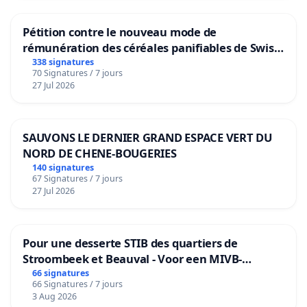
Pétition contre le nouveau mode de
rémunération des céréales panifiables de Swiss
granum basé sur la teneur en protéines
338 signatures
70 Signatures / 7 jours
27 Jul 2026
SAUVONS LE DERNIER GRAND ESPACE VERT DU
NORD DE CHENE-BOUGERIES
140 signatures
67 Signatures / 7 jours
27 Jul 2026
Pour une desserte STIB des quartiers de
Stroombeek et Beauval - Voor een MIVB-
bediening van de wijken Strombeek en Het
66 signatures
66 Signatures / 7 jours
Voor
3 Aug 2026